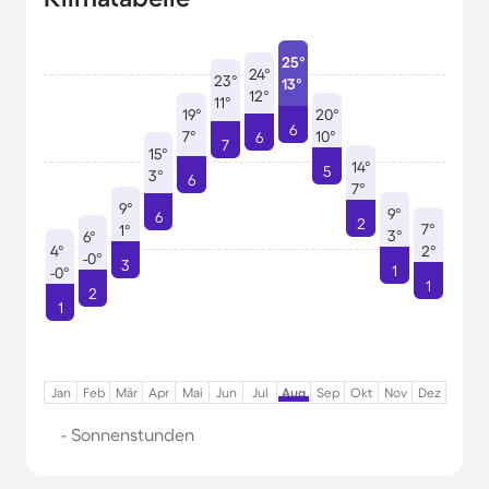
25°
24°
23°
13°
12°
11°
19°
20°
6
7°
10°
6
7
15°
14°
5
3°
6
7°
9°
9°
6
2
7°
1°
3°
6°
4°
2°
-0°
3
1
-0°
1
2
1
Jan
Feb
Mär
Apr
Mai
Jun
Jul
Aug
Sep
Okt
Nov
Dez
- Sonnenstunden