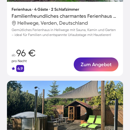
Ferienhaus ∙ 4 Gäste ∙ 2 Schlafzimmer
Familienfreundliches charmantes Ferienhaus mit Garten, Terrasse und Grill | Haustiere erlaubt
Hellwege, Verden, Deutschland
Gemütliches Ferienhaus in Hellwege mit Sauna, Kamin und Garten
– ideal für Familien und entspannte Urlaubstage mit Haustieren!
96 €
ab
pro Nacht
Zum Angebot
4.9