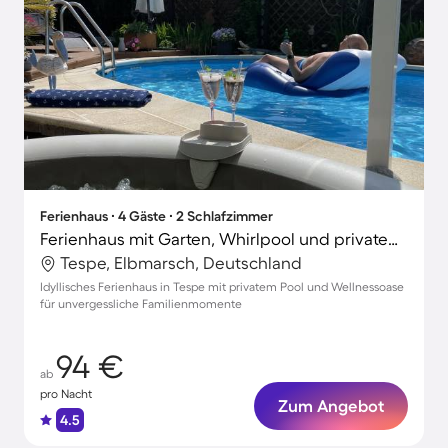
Ferienhaus ∙ 4 Gäste ∙ 2 Schlafzimmer
Ferienhaus mit Garten, Whirlpool und privatem Pool | Poolblick
Tespe, Elbmarsch, Deutschland
Idyllisches Ferienhaus in Tespe mit privatem Pool und Wellnessoase
für unvergessliche Familienmomente
94 €
ab
pro Nacht
Zum Angebot
4.5