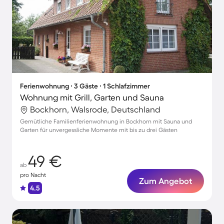
Ferienwohnung ∙ 3 Gäste ∙ 1 Schlafzimmer
Wohnung mit Grill, Garten und Sauna
Bockhorn, Walsrode, Deutschland
Gemütliche Familienferienwohnung in Bockhorn mit Sauna und
Garten für unvergessliche Momente mit bis zu drei Gästen
49 €
ab
pro Nacht
Zum Angebot
4.5