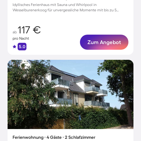
Idyllisches Ferienhaus mit Sauna und Whirlpool in
Wesselburenerkoog für unvergessliche Momente mit bis zu 5
Gästen
117 €
ab
pro Nacht
Zum Angebot
5.0
Ferienwohnung ∙ 4 Gäste ∙ 2 Schlafzimmer