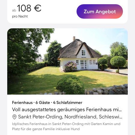
108 €
ab
Zum Angebot
pro Nacht
Ferienhaus ∙ 6 Gäste ∙ 4 Schlafzimmer
Voll ausgestattetes geräumiges Ferienhaus mit Garten und Terrasse | Haustiere erlaubt
Sankt Peter-Ording, Nordfriesland, Schleswig-Holstein
Idyllisches Ferienhaus in Sankt Peter-Ording mit Garten Kamin und
Platz für die ganze Familie inklusive Hund