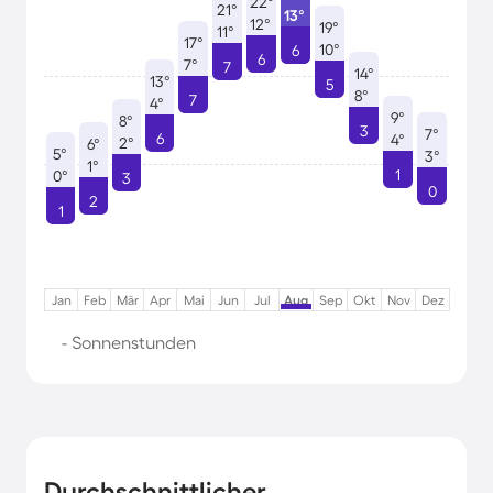
22°
21°
13°
12°
19°
11°
17°
10°
6
6
7°
7
14°
13°
5
8°
7
4°
9°
8°
3
7°
6
4°
2°
6°
5°
3°
1°
1
0°
3
0
2
1
Jan
Feb
Mär
Apr
Mai
Jun
Jul
Aug
Sep
Okt
Nov
Dez
- Sonnenstunden
Durchschnittlicher