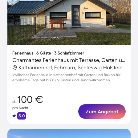
Ferienhaus ∙ 6 Gäste ∙ 3 Schlafzimmer
Charmantes Ferienhaus mit Terrasse, Garten und Grill | Hunde erlaubt
Katharinenhof, Fehmarn, Schleswig-Holstein
Idyllisches Ferienhaus in Katharinenhof mit Garten und Balkon für
erholsame Tage mit bis zu 6 Gästen und Hund willkommen
100 €
ab
pro Nacht
Zum Angebot
5.0