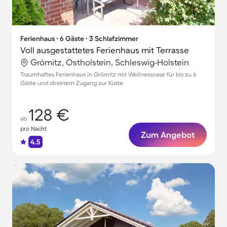
Ferienhaus ∙ 6 Gäste ∙ 3 Schlafzimmer
Voll ausgestattetes Ferienhaus mit Terrasse
Grömitz, Ostholstein, Schleswig-Holstein
Traumhaftes Ferienhaus in Grömitz mit Wellnessoase für bis zu 6
Gäste und direktem Zugang zur Küste
128 €
ab
pro Nacht
Zum Angebot
4.5