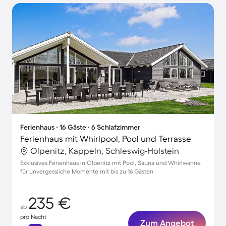
Ferienhaus ∙ 16 Gäste ∙ 6 Schlafzimmer
Ferienhaus mit Whirlpool, Pool und Terrasse
Olpenitz, Kappeln, Schleswig-Holstein
Exklusives Ferienhaus in Olpenitz mit Pool, Sauna und Whirlwanne
für unvergessliche Momente mit bis zu 16 Gästen
235 €
ab
pro Nacht
Zum Angebot