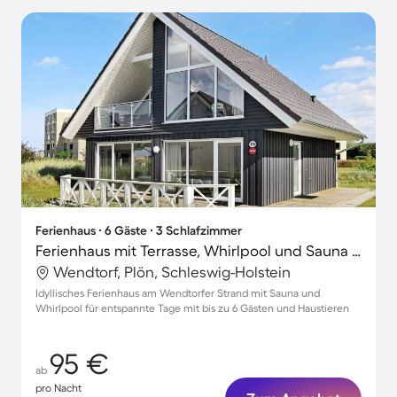
Ferienhaus ∙ 6 Gäste ∙ 3 Schlafzimmer
Ferienhaus mit Terrasse, Whirlpool und Sauna | Strand in der Nähe
Wendtorf, Plön, Schleswig-Holstein
Idyllisches Ferienhaus am Wendtorfer Strand mit Sauna und
Whirlpool für entspannte Tage mit bis zu 6 Gästen und Haustieren
95 €
ab
pro Nacht