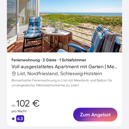
Ferienwohnung ∙ 2 Gäste ∙ 1 Schlafzimmer
Voll ausgestattetes Apartment mit Garten | Meerblick | Neben dem Strand | Haustiere sind willkommen
List, Nordfriesland, Schleswig-Holstein
Romantische Ferienwohnung in List mit Meerblick und Balkon für
unvergessliche Wellnessmomente zu zweit
102 €
ab
pro Nacht
Zum Angebot
4.3