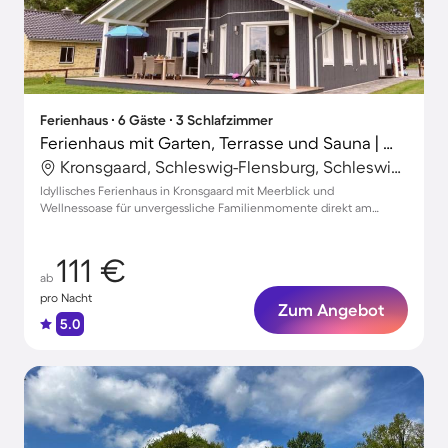
Ferienhaus ∙ 6 Gäste ∙ 3 Schlafzimmer
Ferienhaus mit Garten, Terrasse und Sauna | Wasserblick | Ideal für Homeoffice
Kronsgaard, Schleswig-Flensburg, Schleswig-Holstein
Idyllisches Ferienhaus in Kronsgaard mit Meerblick und
Wellnessoase für unvergessliche Familienmomente direkt am
Strand
111 €
ab
pro Nacht
Zum Angebot
5.0