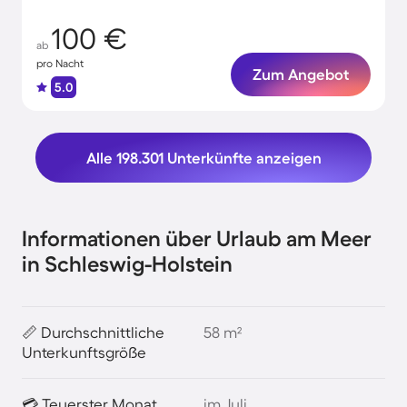
100 €
ab
pro Nacht
Zum Angebot
5.0
Alle 198.301 Unterkünfte anzeigen
Informationen über Urlaub am Meer
in Schleswig-Holstein
📏 Durchschnittliche
58 m²
Unterkunftsgröße
💳 Teuerster Monat
im Juli