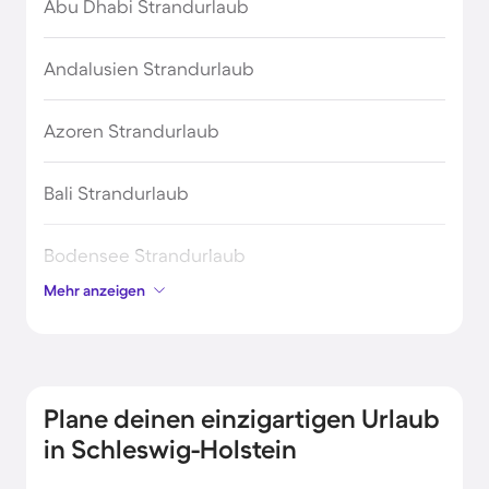
Abu Dhabi Strandurlaub
Andalusien Strandurlaub
Azoren Strandurlaub
Bali Strandurlaub
Bodensee Strandurlaub
Mehr anzeigen
Bretagne Urlaub am Meer
England Strandurlaub
Plane deinen einzigartigen Urlaub
Genua Strandurlaub
in Schleswig-Holstein