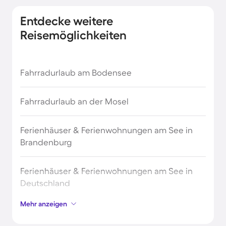
Urlaub am Meer in Niedersachsen
Entdecke weitere
Reisemöglichkeiten
Urlaub am Meer in Schottland
Urlaub am Meer in der Provence
Fahrradurlaub am Bodensee
Fahrradurlaub an der Mosel
Ferienhäuser & Ferienwohnungen am See in
Brandenburg
Ferienhäuser & Ferienwohnungen am See in
Deutschland
Mehr anzeigen
Ferienhäuser & Ferienwohnungen am See in
Sachsen