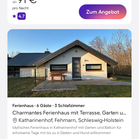
ab
pro Nacht
Zum Angebot
4.7
Ferienhaus ∙ 6 Gäste ∙ 3 Schlafzimmer
Charmantes Ferienhaus mit Terrasse, Garten und Grill | Hunde erlaubt
Katharinenhof, Fehmarn, Schleswig-Holstein
Idyllisches Ferienhaus in Katharinenhof mit Garten und Balkon für
erholsame Tage mit bis zu 6 Gästen und Hund willkommen