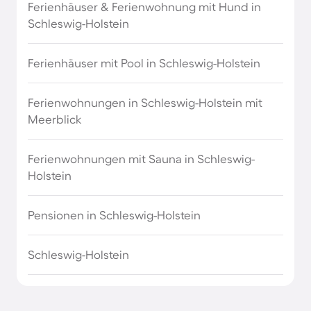
Ferienhäuser & Ferienwohnung mit Hund in
Strandurlaub Europa
Schleswig-Holstein
Strandurlaub in Dubai
Ferienhäuser mit Pool in Schleswig-Holstein
Strandurlaub in Kalifornien
Ferienwohnungen in Schleswig-Holstein mit
Meerblick
Strandurlaub in Norditalien
Ferienwohnungen mit Sauna in Schleswig-
Südfrankreich Urlaub am Meer
Holstein
Toskana Strandurlaub
Pensionen in Schleswig-Holstein
Urlaub am Meer in Cornwall
Schleswig-Holstein
Urlaub am Meer in Mecklenburg-Vorpommern