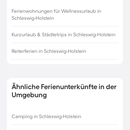
Kreta Strandurlaub
Ferienwohnungen für Wellnessurlaub in
Schleswig-Holstein
Madeira Strandurlaub
Kurzurlaub & Städtetrips in Schleswig-Holstein
Mallorca Strandurlaub
Reiterferien in Schleswig-Holstein
Nordsee Strandurlaub
Normandie Urlaub am Meer
Ähnliche Ferienunterkünfte in der
Ostsee Strandurlaub
Umgebung
Sardinien Strandurlaub
Camping in Schleswig-Holstein
Sizilien Strandurlaub