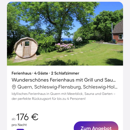
Ferienhaus ∙ 4 Gäste ∙ 2 Schlafzimmer
Wunderschönes Ferienhaus mit Grill und Sauna | Neben dem Strand | Haustierfreundlich
Quern, Schleswig-Flensburg, Schleswig-Holstein
Idyllisches Ferienhaus in Quern mit Meerblick, Sauna und Garten –
der perfekte Rückzugsort für bis zu 4 Personen!
176 €
ab
pro Nacht
Zum Angebot