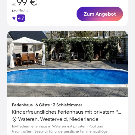
99 €
ab
pro Nacht
Zum Angebot
4.7
Ferienhaus ∙ 6 Gäste ∙ 3 Schlafzimmer
Kinderfreundliches Ferienhaus mit privatem Pool, Garten und Terrasse | Seeblick | Haustiere sind willkommen
Wateren, Westerveld, Niederlande
Idyllisches Ferienhaus in Wateren mit privatem Pool und
traumhaftem Seeblick für unvergessliche Familienausflüge