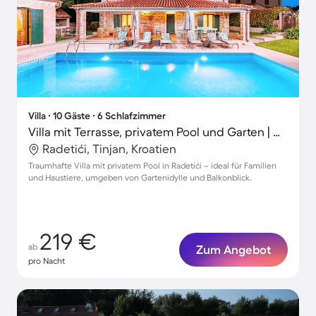
Villa ∙ 10 Gäste ∙ 6 Schlafzimmer
Villa mit Terrasse, privatem Pool und Garten | Gartenblick
Radetići, Tinjan, Kroatien
Traumhafte Villa mit privatem Pool in Radetići – ideal für Familien
und Haustiere, umgeben von Gartenidylle und Balkonblick.
219 €
ab
Zum Angebot
pro Nacht