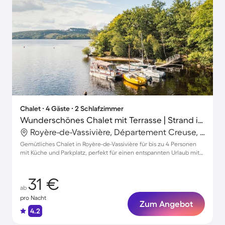
Chalet ∙ 4 Gäste ∙ 2 Schlafzimmer
Wunderschönes Chalet mit Terrasse | Strand in der Nähe | Hunde erlaubt
Royère-de-Vassivière, Département Creuse, Frankreich
Gemütliches Chalet in Royère-de-Vassivière für bis zu 4 Personen
mit Küche und Parkplatz, perfekt für einen entspannten Urlaub mit
Haustieren
31 €
ab
pro Nacht
Zum Angebot
4.2