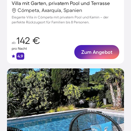
Villa mit Garten, privatem Pool und Terrasse
Cómpeta, Axarquía, Spanien
Elegante Villa in Cómpeta mit privatem Pool und Kamin – der
perfekte Rückzugsort für Familien bis 8 Personen.
142 €
ab
pro Nacht
Zum Angebot
4.9