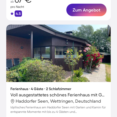
ab
pro Nacht
Zum Angebot
4.5
Ferienhaus ∙ 4 Gäste ∙ 2 Schlafzimmer
Voll ausgestattetes schönes Ferienhaus mit Garten, Grill und Terrasse | Gartenblick | Nah am Strand | Haustiere sind willkommen
Haddorfer Seen, Wettringen, Deutschland
Idyllisches Ferienhaus am Haddorfer Seen mit Garten und Kamin für
entspannte Momente mit bis zu 4 Gästen und
Haustierfreundlichkeit