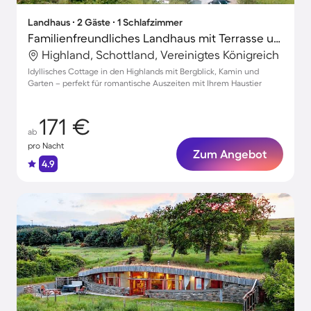
Landhaus ∙ 2 Gäste ∙ 1 Schlafzimmer
Familienfreundliches Landhaus mit Terrasse und Garten | Naturblick | Strand in der Nähe | Ideal für Homeoffice | Haustiere sind willkommen
Highland, Schottland, Vereinigtes Königreich
Idyllisches Cottage in den Highlands mit Bergblick, Kamin und
Garten – perfekt für romantische Auszeiten mit Ihrem Haustier
171 €
ab
pro Nacht
Zum Angebot
4.9