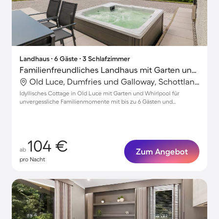
Landhaus ∙ 6 Gäste ∙ 3 Schlafzimmer
Familienfreundliches Landhaus mit Garten und Whirlpool | Strand in der Nähe | Haustierfreundlich
Old Luce, Dumfries und Galloway, Schottland
Idyllisches Cottage in Old Luce mit Garten und Whirlpool für
unvergessliche Familienmomente mit bis zu 6 Gästen und
Haustieren
104 €
ab
Zum Angebot
pro Nacht