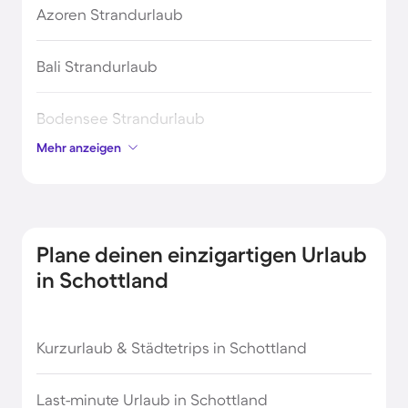
Azoren Strandurlaub
Bali Strandurlaub
Bodensee Strandurlaub
Mehr anzeigen
Bretagne Urlaub am Meer
England Strandurlaub
Plane deinen einzigartigen Urlaub
Genua Strandurlaub
in Schottland
Kreta Strandurlaub
Kurzurlaub & Städtetrips in Schottland
Madeira Strandurlaub
Last-minute Urlaub in Schottland