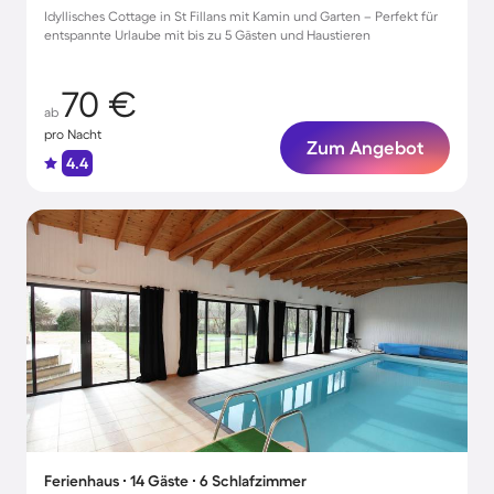
Idyllisches Cottage in St Fillans mit Kamin und Garten – Perfekt für
entspannte Urlaube mit bis zu 5 Gästen und Haustieren
70 €
ab
pro Nacht
Zum Angebot
4.4
Ferienhaus ∙ 14 Gäste ∙ 6 Schlafzimmer