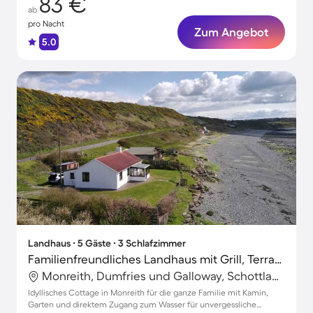
83 €
ab
pro Nacht
Zum Angebot
5.0
Landhaus ∙ 5 Gäste ∙ 3 Schlafzimmer
Familienfreundliches Landhaus mit Grill, Terrasse und Garten | Naturblick
Monreith, Dumfries und Galloway, Schottland
Idyllisches Cottage in Monreith für die ganze Familie mit Kamin,
Garten und direktem Zugang zum Wasser für unvergessliche