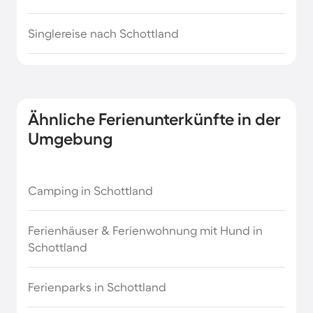
Mallorca Strandurlaub
Singlereise nach Schottland
Nordsee Strandurlaub
Normandie Urlaub am Meer
Ähnliche Ferienunterkünfte in der
Ostsee Strandurlaub
Umgebung
Sardinien Strandurlaub
Camping in Schottland
Sizilien Strandurlaub
Ferienhäuser & Ferienwohnung mit Hund in
Schottland
Strandurlaub Europa
Ferienparks in Schottland
Strandurlaub in Dubai