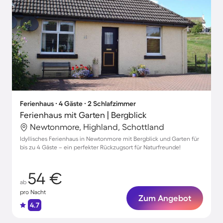
Ferienhaus ∙ 4 Gäste ∙ 2 Schlafzimmer
Ferienhaus mit Garten | Bergblick
Newtonmore, Highland, Schottland
Idyllisches Ferienhaus in Newtonmore mit Bergblick und Garten für
bis zu 4 Gäste – ein perfekter Rückzugsort für Naturfreunde!
54 €
ab
pro Nacht
Zum Angebot
4.7