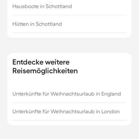
Hausboote in Schottland
Strandurlaub in Kalifornien
Hütten in Schottland
Strandurlaub in Norditalien
Südfrankreich Urlaub am Meer
Entdecke weitere
Toskana Strandurlaub
Reisemöglichkeiten
Urlaub am Meer in Cornwall
Unterkünfte für Weihnachtsurlaub in England
Urlaub am Meer in Mecklenburg-Vorpommern
Unterkünfte für Weihnachtsurlaub in London
Urlaub am Meer in Niedersachsen
Urlaub am Meer in Schleswig-Holstein