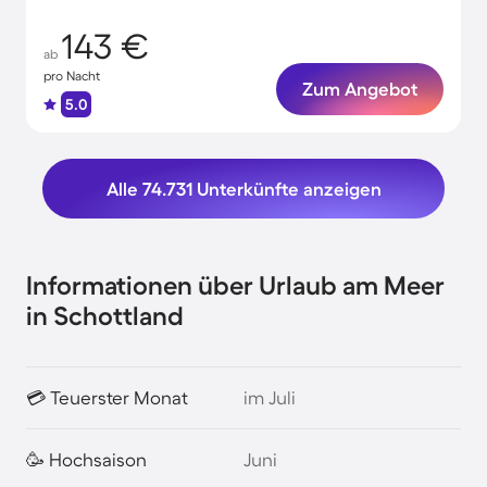
143 €
ab
pro Nacht
Zum Angebot
5.0
Alle 74.731 Unterkünfte anzeigen
Informationen über Urlaub am Meer
in Schottland
💳 Teuerster Monat
im Juli
🥳 Hochsaison
Juni