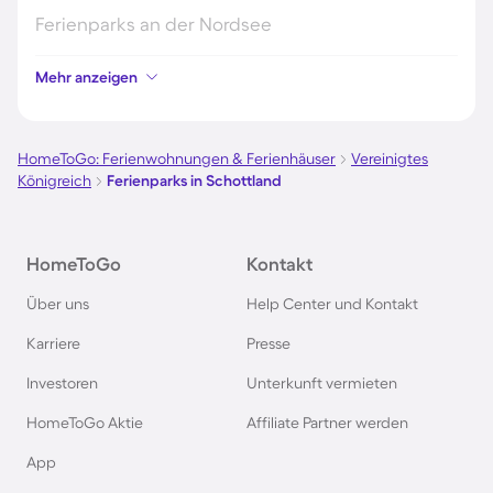
Ferienparks an der Nordsee
Mehr anzeigen
Ferienparks in Kroatien
Ferienparks in Österreich
HomeToGo: Ferienwohnungen & Ferienhäuser
Vereinigtes
Königreich
Ferienparks in Schottland
Ferienparks im Harz
HomeToGo
Kontakt
Ferienparks auf Usedom
Über uns
Help Center und Kontakt
Ferienparks auf Texel
Karriere
Presse
Investoren
Unterkunft vermieten
Ferienparks im Schwarzwald
HomeToGo Aktie
Affiliate Partner werden
Ferienparks in Schweden
App