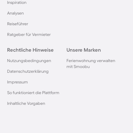
Inspiration
Ferienparks in Italien
Analysen
Reiseführer
Ferienparks in Holland
Ratgeber für Vermieter
Ferienparks an der Mecklenburgischen
Rechtliche Hinweise
Seenplatte
Unsere Marken
Nutzungsbedingungen
Ferienwohnung verwalten
Ferienparks auf Sardinien
mit Smoobu
Datenschutzerklärung
Impressum
Ferienparks in Winterberg
So funktioniert die Plattform
Ferienparks in Bibione
Inhaltliche Vorgaben
Ferienparks an der Polnischen Ostsee