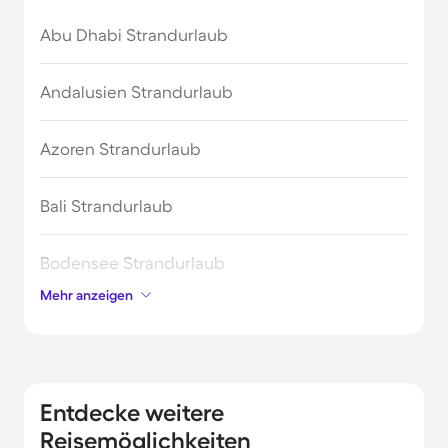
Abu Dhabi Strandurlaub
Andalusien Strandurlaub
Azoren Strandurlaub
Bali Strandurlaub
Bodensee Strandurlaub
Mehr anzeigen
Bretagne Urlaub am Meer
England Strandurlaub
Entdecke weitere
Kreta Strandurlaub
Reisemöglichkeiten