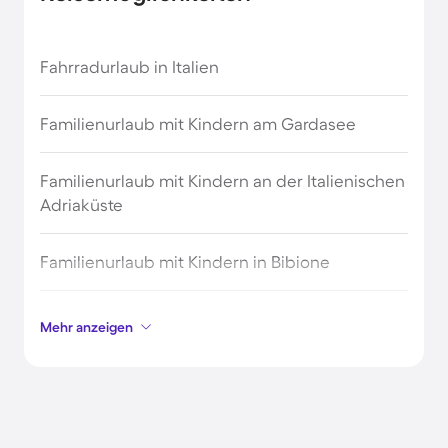
Madeira Strandurlaub
Fahrradurlaub in Italien
Mallorca Strandurlaub
Familienurlaub mit Kindern am Gardasee
Nordsee Strandurlaub
Familienurlaub mit Kindern an der Italienischen
Adriaküste
Normandie Urlaub am Meer
Familienurlaub mit Kindern in Bibione
Ostsee Strandurlaub
Ferienhäuser & Ferienwohnungen am Meer in
Sardinien Strandurlaub
Mehr anzeigen
Italien
Sizilien Strandurlaub
Ferienhäuser & Ferienwohnungen am Meer in
Neapel
Strandurlaub Europa