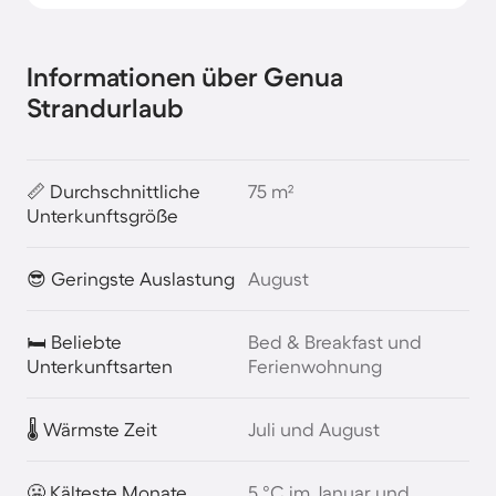
Informationen über Genua
Strandurlaub
📏 Durchschnittliche
75 m²
Unterkunftsgröße
😎 Geringste Auslastung
August
🛏️ Beliebte
Bed & Breakfast und
Unterkunftsarten
Ferienwohnung
🌡️ Wärmste Zeit
Juli und August
🥶 Kälteste Monate
5 °C im Januar und