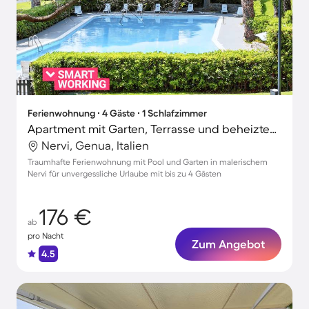
Ferienwohnung ∙ 4 Gäste ∙ 1 Schlafzimmer
Apartment mit Garten, Terrasse und beheiztem Pool
Nervi, Genua, Italien
Traumhafte Ferienwohnung mit Pool und Garten in malerischem
Nervi für unvergessliche Urlaube mit bis zu 4 Gästen
176 €
ab
pro Nacht
Zum Angebot
4.5