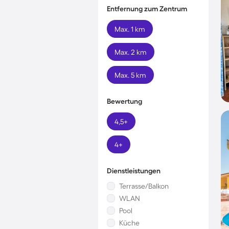
Entfernung zum Zentrum
Max. 1 km
Max. 2 km
Max. 5 km
Bewertung
4,5+
4+
Dienstleistungen
Terrasse/Balkon
WLAN
Pool
Küche