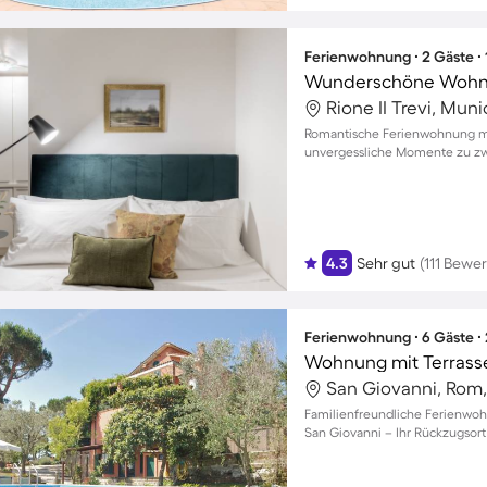
Ferienwohnung ∙ 2 Gäste ∙
Rione II Trevi, Muni
Romantische Ferienwohnung mit
unvergessliche Momente zu zw
4.3
Sehr gut
(111 Bewe
Ferienwohnung ∙ 6 Gäste ∙
Wohnung mit Terrasse
San Giovanni, Rom, 
Familienfreundliche Ferienwoh
San Giovanni – Ihr Rückzugsor