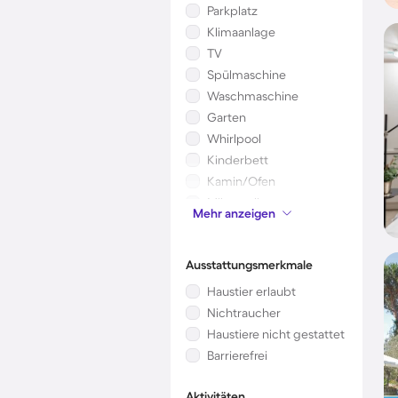
Parkplatz
Klimaanlage
TV
Spülmaschine
Waschmaschine
Garten
Whirlpool
Kinderbett
Kamin/Ofen
Mikrowelle
Mehr anzeigen
Sauna
Ausstattungsmerkmale
Haustier erlaubt
Nichtraucher
Haustiere nicht gestattet
Barrierefrei
Aktivitäten