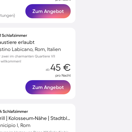
Zum Angebot
rtungen)
 1 Schlafzimmer
stiere erlaubt
stino Labicano, Rom, Italien
 zwei im charmanten Quartiere VII
e willkommen!
45 €
ab
pro Nacht
Zum Angebot
 4 Schlafzimmer
Ferienwohnung mit Grill | Kolosseum-Nähe | Stadtblick
nicipio I, Rom