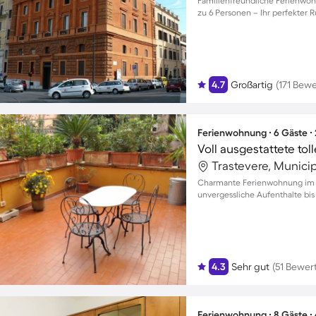
Familienfreundliche Ferienwoh
zu 6 Personen – Ihr perfekter 
4.7
Großartig
(171 Bew
Ferienwohnung ∙ 6 Gäste ∙
Trastevere, Municip
Charmante Ferienwohnung im H
unvergessliche Aufenthalte bis
4.3
Sehr gut
(51 Bewer
Ferienwohnung ∙ 8 Gäste ∙