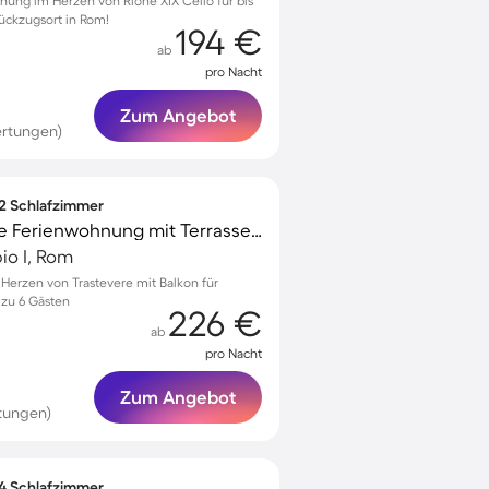
nung im Herzen von Rione XIX Celio für bis
Rückzugsort in Rom!
194 €
ab
pro Nacht
Zum Angebot
ertungen)
 2 Schlafzimmer
Voll ausgestattete tolle Ferienwohnung mit Terrasse | Petersdom in der Nähe | Stadtblick | Ideal für Homeoffice
io I, Rom
erzen von Trastevere mit Balkon für
 zu 6 Gästen
226 €
ab
pro Nacht
Zum Angebot
tungen)
 4 Schlafzimmer