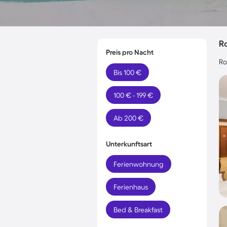
R
Preis pro Nacht
Ro
Bis 100 €
100 € - 199 €
Ab 200 €
Unterkunftsart
Ferienwohnung
Ferienhaus
Bed & Breakfast