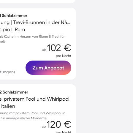
 1 Schlafzimmer
Wunderschöne Wohnung | Trevi-Brunnen in der Nähe | Stadtblick
cipio I, Rom
 Küche im Herzen von Rione II Trevi für
eit
102 €
ab
pro Nacht
Zum Angebot
rtungen)
 2 Schlafzimmer
, privatem Pool und Whirlpool
Italien
nung mit privatem Pool und Whirlpool in
t für unvergessliche Momente!
120 €
ab
pro Nacht