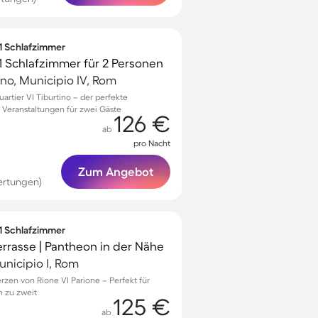
 1 Schlafzimmer
1 Schlafzimmer für 2 Personen
ino, Municipio IV, Rom
rtier VI Tiburtino – der perfekte
 Veranstaltungen für zwei Gäste
126 €
ab
pro Nacht
Zum Angebot
ertungen)
 1 Schlafzimmer
rrasse | Pantheon in der Nähe
unicipio I, Rom
zen von Rione VI Parione – Perfekt für
n zu zweit
125 €
ab