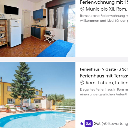
Ferienwohnung mit 1 
Municipio XII, Rom, 
Romantische Ferienwohnung mit
willkommen und ideal für den p
Ferienhaus ∙ 9 Gäste ∙ 3 S
Ferienhaus mit Terrass
Rom, Latium, Italie
Elegantes Ferienhaus in Rom mi
einen unvergesslichen Aufenthal
3.6
Gut
(40 Bewertung