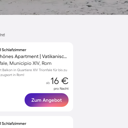
ht!
 1 Schlafzimmer
Voll ausgestattetes schönes Apartment | Vatikanische Museen-Nähe | Haustiere sind willkommen
fale, Municipio XIV, Rom
alkon in Quartiere XIV Trionfale für bis zu
kzugsort in Rom!
16 €
ab
pro Nacht
Zum Angebot
 1 Schlafzimmer