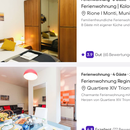
Ferienwohnung | Kol
Rione I Monti, Muni
Familienfreundliche Ferienwoh
8 Gäste mit eigener Küche und
3.9
Gut
(65 Bewertung
Ferienwohnung ∙ 4 Gäste ∙
Ferienwohnung Regina
Quartiere XIV Trion
Charmante Ferienwohnung mit B
Herzen von Quartiere XIV Trion
4.8
Exzellent
(77 Bewe