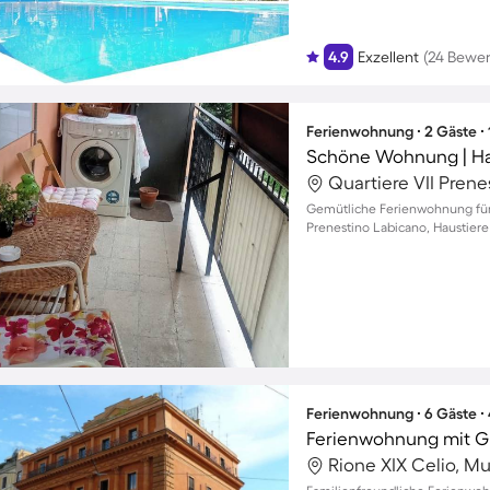
4.9
Exzellent
(24 Bewe
Ferienwohnung ∙ 2 Gäste ∙
Schöne Wohnung | Hau
Quartiere VII Prene
Gemütliche Ferienwohnung für
Prenestino Labicano, Haustier
Ferienwohnung ∙ 6 Gäste ∙
Rione XIX Celio, Mu