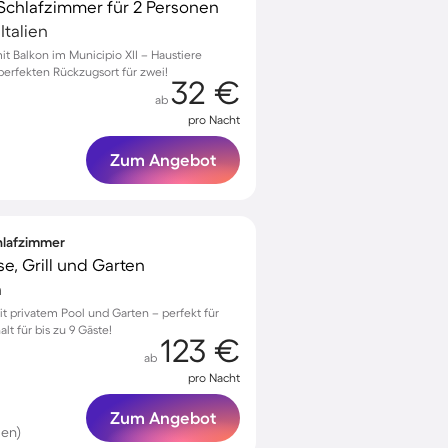
Schlafzimmer für 2 Personen
Italien
 Balkon im Municipio XII – Haustiere
erfekten Rückzugsort für zwei!
32 €
ab
pro Nacht
Zum Angebot
chlafzimmer
e, Grill und Garten
n
t privatem Pool und Garten – perfekt für
t für bis zu 9 Gäste!
123 €
ab
pro Nacht
Zum Angebot
en)