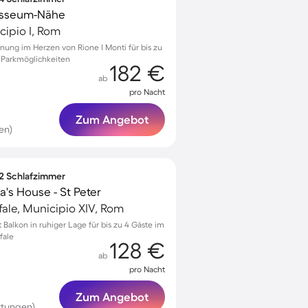
osseum-Nähe
cipio I, Rom
nung im Herzen von Rione I Monti für bis zu
 Parkmöglichkeiten
182 €
ab
pro Nacht
Zum Angebot
en)
 2 Schlafzimmer
's House - St Peter
fale, Municipio XIV, Rom
alkon in ruhiger Lage für bis zu 4 Gäste im
fale
128 €
ab
pro Nacht
Zum Angebot
rtungen)