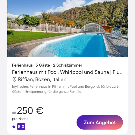
Ferienhaus ∙ 5 Gäste ∙ 2 Schlafzimmer
Ferienhaus mit Pool, Whirlpool und Sauna | Flussblick | Ideal für Homeoffice
Riffian, Bozen, Italien
Idyllisches Ferienhaus in Riffian mit Pool und Bergblick für bis zu 5
Gäste – Entspannung für die ganze Familie!
250 €
ab
pro Nacht
Zum Angebot
5.0