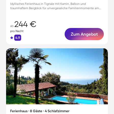
Idyllisches Ferienhaus in Tignale mit Kamin, Balkon und
traumhaftem Bergblick für unvergessliche Familienmomente am
Wasser
244 €
ab
pro Nacht
Zum Angebot
4.9
Ferienhaus ∙ 8 Gäste ∙ 4 Schlafzimmer