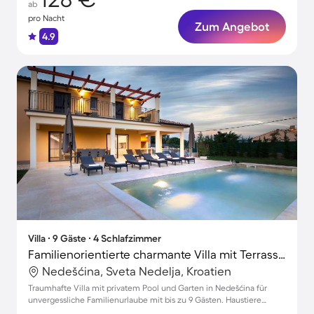
ab
pro Nacht
Zum Angebot
4.9
Villa ∙ 9 Gäste ∙ 4 Schlafzimmer
Familienorientierte charmante Villa mit Terrasse, privatem Pool und Grill | Naturblick | Ideal für Homeoffice | Hunde erlaubt
Nedešćina, Sveta Nedelja, Kroatien
Traumhafte Villa mit privatem Pool und Garten in Nedešćina für
unvergessliche Familienurlaube mit bis zu 9 Gästen. Haustiere
willkommen!