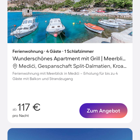
Ferienwohnung ∙ 4 Gäste ∙ 1 Schlafzimmer
Wunderschönes Apartment mit Grill | Meerblick
Medići, Gespanschaft Split-Dalmatien, Kroatien
Ferienwohnung mit Meerblick in Medići – Erholung für bis zu 4
Gäste mit Balkon und Strandzugang
117 €
ab
Zum Angebot
pro Nacht