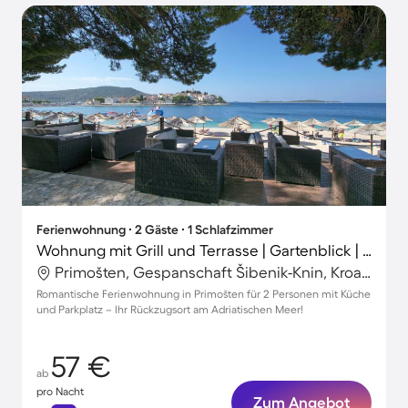
Ferienwohnung ∙ 2 Gäste ∙ 1 Schlafzimmer
Wohnung mit Grill und Terrasse | Gartenblick | Neben dem Strand
Primošten, Gespanschaft Šibenik-Knin, Kroatien
Romantische Ferienwohnung in Primošten für 2 Personen mit Küche
und Parkplatz – Ihr Rückzugsort am Adriatischen Meer!
57 €
ab
pro Nacht
Zum Angebot