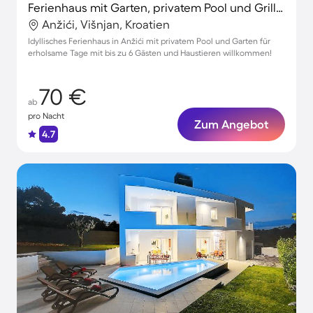
Ferienhaus mit Garten, privatem Pool und Grill | Haustiere erlaubt
Anžići, Višnjan, Kroatien
Idyllisches Ferienhaus in Anžići mit privatem Pool und Garten für
erholsame Tage mit bis zu 6 Gästen und Haustieren willkommen!
70 €
ab
pro Nacht
Zum Angebot
4.7