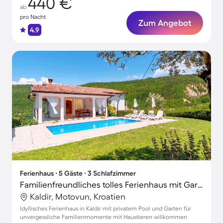
440 €
ab
pro Nacht
Zum Angebot
4.9
Ferienhaus ∙ 5 Gäste ∙ 3 Schlafzimmer
Familienfreundliches tolles Ferienhaus mit Garten, Terrasse und Grill | Hunde erlaubt
Kaldir, Motovun, Kroatien
Idyllisches Ferienhaus in Kaldir mit privatem Pool und Garten für
unvergessliche Familienmomente mit Haustieren willkommen