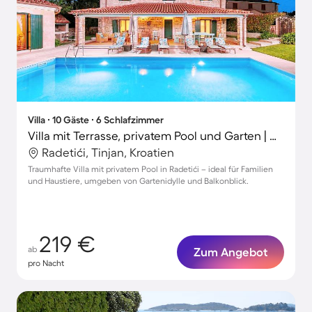
Villa ∙ 10 Gäste ∙ 6 Schlafzimmer
Villa mit Terrasse, privatem Pool und Garten | Gartenblick
Radetići, Tinjan, Kroatien
Traumhafte Villa mit privatem Pool in Radetići – ideal für Familien
und Haustiere, umgeben von Gartenidylle und Balkonblick.
219 €
ab
Zum Angebot
pro Nacht