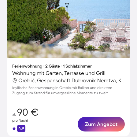
Ferienwohnung ∙ 2 Gäste ∙ 1 Schlafzimmer
Wohnung mit Garten, Terrasse und Grill
Orebić, Gespanschaft Dubrovnik-Neretva, Kroatien
Idyllische Ferienwohnung in Orebić mit Balkon und direktem
Zugang zum Strand für unvergessliche Momente zu zweit
90 €
ab
pro Nacht
Zum Angebot
4.9