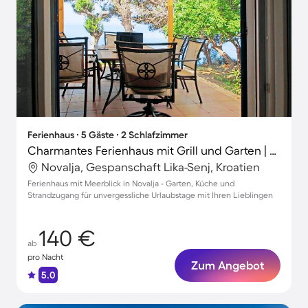
Ferienhaus ∙ 5 Gäste ∙ 2 Schlafzimmer
Charmantes Ferienhaus mit Grill und Garten | Meerblick | Haustiere sind willkommen
Novalja, Gespanschaft Lika-Senj, Kroatien
Ferienhaus mit Meerblick in Novalja - Garten, Küche und
Strandzugang für unvergessliche Urlaubstage mit Ihren Lieblingen
140 €
ab
pro Nacht
Zum Angebot
5.0