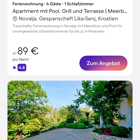
Ferienwohnung ∙ 4 Gäste ∙ 1 Schlafzimmer
Apartment mit Pool, Grill und Terrasse | Meerblick
Novalja, Gespanschaft Lika-Senj, Kroatien
Traumhafte Ferienwohnung in Novalja mit Meerblick und Pool für
unvergessliche Urlaubsmomente für bis zu 4 Personen
89 €
ab
pro Nacht
Zum Angebot
4.8