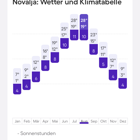
Novalja: Wetter und Klimatabelle
28°
28°
19°
19°
25°
23°
17°
11
10
15°
19°
10
17°
12°
16°
8
11°
8°
8
12°
12°
5
7°
8
4°
9°
9°
7°
3°
2°
4
6
1°
4
4
4
Jan
Feb
Mär
Apr
Mai
Jun
Jul
Aug
Sep
Okt
Nov
Dez
- Sonnenstunden