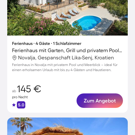
Ferienhaus ∙ 4 Gäste ∙ 1 Schlafzimmer
Ferienhaus mit Garten, Grill und privatem Pool | Meerblick
Novalja, Gespanschaft Lika-Senj, Kroatien
Ferienhaus in Novalja mit privatem Pool und Meerblick – ideal für
einen erholsamen Urlaub mit bis zu 4 Gästen und Haustieren.
145 €
ab
pro Nacht
Zum Angebot
5.0