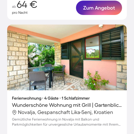
64 €
ab
Zum Angebot
pro Nacht
Ferienwohnung ∙ 4 Gäste ∙ 1 Schlafzimmer
Wunderschöne Wohnung mit Grill | Gartenblick | Neben dem Strand | Hunde erlaubt
Novalja, Gespanschaft Lika-Senj, Kroatien
Gemütliche Ferienwohnung in Novalja mit Balkon und
Parkmöglichkeiten für unvergessliche Urlaubsmomente mit Ihrem
Haustier