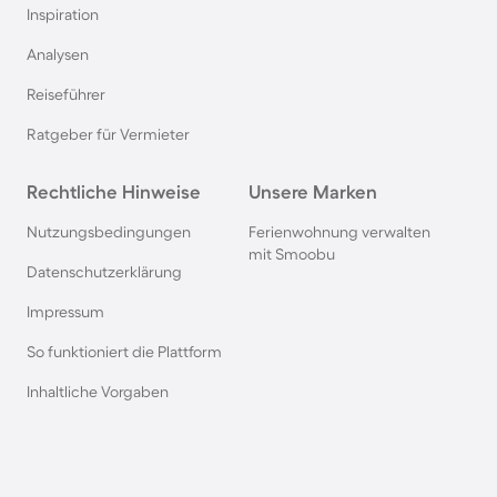
Inspiration
Ferienhäuser mit Pool in Norddeich
Analysen
Reiseführer
Ferienhäuser mit Pool in Berlin
Ratgeber für Vermieter
Ferienhäuser mit Pool am Comer See
Rechtliche Hinweise
Unsere Marken
Ferienhäuser mit Pool auf Texel
Nutzungsbedingungen
Ferienwohnung verwalten
mit Smoobu
Datenschutzerklärung
Ferienhäuser mit Pool im Schwarzwald
Impressum
So funktioniert die Plattform
Ferienhäuser mit Pool in Oberstdorf
Inhaltliche Vorgaben
Ferienhäuser mit Pool in Grömitz
Ferienhäuser mit Pool in Italien