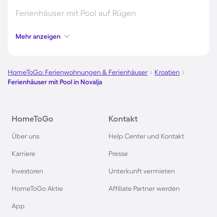
Ferienhäuser mit Pool auf Rügen
Mehr anzeigen
Ferienhäuser mit Pool am Gardasee
Ferienhäuser mit Pool an der Nordsee
HomeToGo: Ferienwohnungen & Ferienhäuser
Kroatien
Ferienhäuser mit Pool in Novalja
Ferienhäuser mit Pool in Kroatien
HomeToGo
Kontakt
Ferienhäuser mit Pool im Allgäu
Über uns
Help Center und Kontakt
Ferienhäuser mit Pool auf Fehmarn
Karriere
Presse
Investoren
Unterkunft vermieten
Ferienhäuser mit Pool in Österreich
HomeToGo Aktie
Affiliate Partner werden
Ferienhäuser mit Pool in Büsum
App