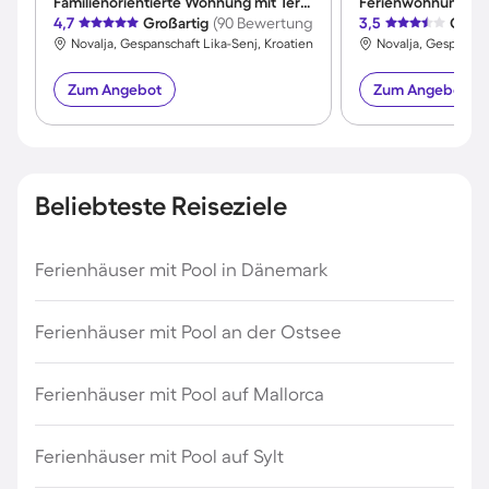
Familienorientierte Wohnung mit Terrasse, Pool und Garten | Panoramablick
4,7
Großartig
(90 Bewertungen)
3,5
Gut
(
Novalja, Gespanschaft Lika-Senj, Kroatien
Novalja, Gespanscha
Zum Angebot
Zum Angebot
Beliebteste Reiseziele
Ferienhäuser mit Pool in Dänemark
Ferienhäuser mit Pool an der Ostsee
Ferienhäuser mit Pool auf Mallorca
Ferienhäuser mit Pool auf Sylt