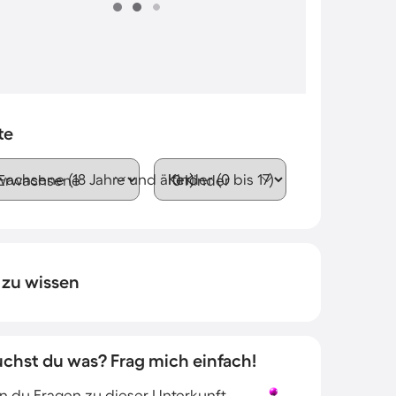
te
wachsene (18 Jahre und älter)
Kinder (0 bis 17)
 zu wissen
uchst du was? Frag mich einfach!
 du Fragen zu dieser Unterkunft