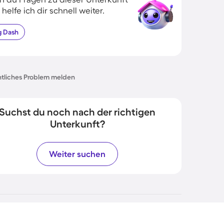
 helfe ich dir schnell weiter.
g
Dash
tliches Problem melden
Suchst du noch nach der richtigen
Unterkunft?
Weiter suchen