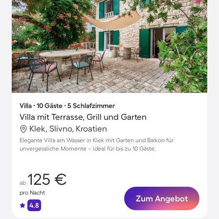
Villa ∙ 10 Gäste ∙ 5 Schlafzimmer
Villa mit Terrasse, Grill und Garten
Klek, Slivno, Kroatien
Elegante Villa am Wasser in Klek mit Garten und Balkon für
unvergessliche Momente – ideal für bis zu 10 Gäste.
125 €
ab
pro Nacht
Zum Angebot
4.8