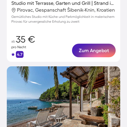
Studio mit Terrasse, Garten und Grill | Strand in der Nähe
Pirovac, Gespanschaft Šibenik-Knin, Kroatien
Gemütliches Studio mit Küche und Parkmöglichkeit in malerischem
Pirovac für unvergessliche Erholung zu zweit
35 €
ab
pro Nacht
Zum Angebot
4.7