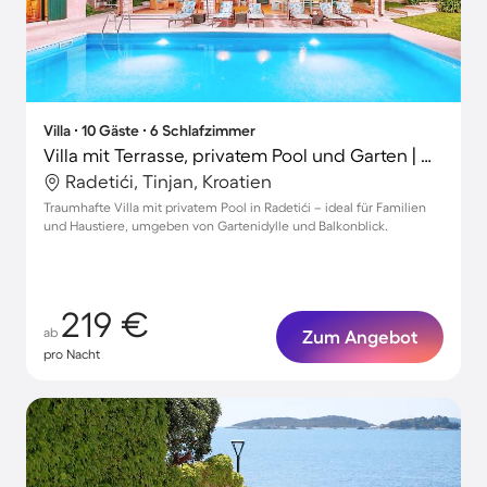
Villa ∙ 10 Gäste ∙ 6 Schlafzimmer
Villa mit Terrasse, privatem Pool und Garten | Gartenblick
Radetići, Tinjan, Kroatien
Traumhafte Villa mit privatem Pool in Radetići – ideal für Familien
und Haustiere, umgeben von Gartenidylle und Balkonblick.
219 €
ab
Zum Angebot
pro Nacht