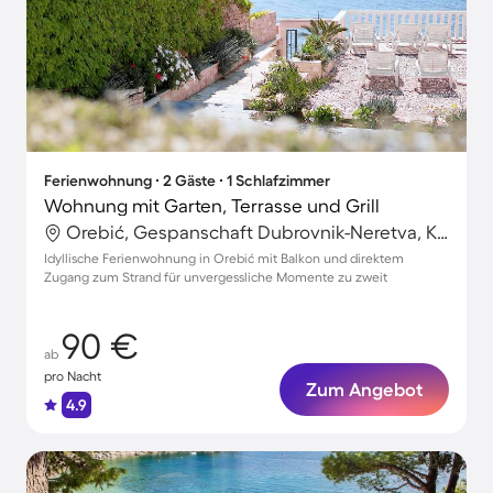
Ferienwohnung ∙ 2 Gäste ∙ 1 Schlafzimmer
Wohnung mit Garten, Terrasse und Grill
Orebić, Gespanschaft Dubrovnik-Neretva, Kroatien
Idyllische Ferienwohnung in Orebić mit Balkon und direktem
Zugang zum Strand für unvergessliche Momente zu zweit
90 €
ab
pro Nacht
Zum Angebot
4.9