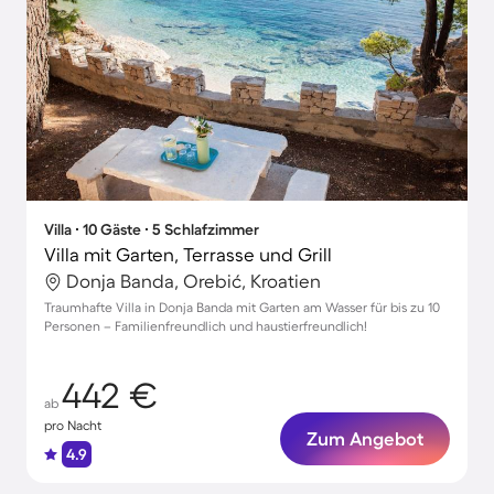
Villa ∙ 10 Gäste ∙ 5 Schlafzimmer
Villa mit Garten, Terrasse und Grill
Donja Banda, Orebić, Kroatien
Traumhafte Villa in Donja Banda mit Garten am Wasser für bis zu 10
Personen – Familienfreundlich und haustierfreundlich!
442 €
ab
pro Nacht
Zum Angebot
4.9