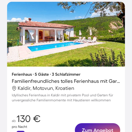
Ferienhaus ∙ 5 Gäste ∙ 3 Schlafzimmer
Familienfreundliches tolles Ferienhaus mit Garten, Terrasse und Grill | Hunde erlaubt
Kaldir, Motovun, Kroatien
Idyllisches Ferienhaus in Kaldir mit privatem Pool und Garten für
unvergessliche Familienmomente mit Haustieren willkommen
130 €
ab
pro Nacht
Zum Angebot