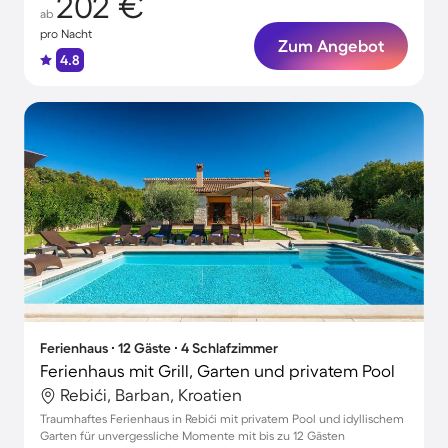
202 €
ab
pro Nacht
Zum Angebot
4.8
Ferienhaus ∙ 12 Gäste ∙ 4 Schlafzimmer
Ferienhaus mit Grill, Garten und privatem Pool
Rebići, Barban, Kroatien
Traumhaftes Ferienhaus in Rebići mit privatem Pool und idyllischem
Garten für unvergessliche Momente mit bis zu 12 Gästen