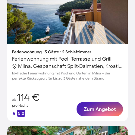
Ferienwohnung ∙ 3 Gäste ∙ 2 Schlafzimmer
Ferienwohnung mit Pool, Terrasse und Grill
Milna, Gespanschaft Split-Dalmatien, Kroatien
Idyllische Ferienwohnung mit Pool und Garten in Milna – der
perfekte Rückzugsort für bis zu 3 Gäste nahe dem Strand
114 €
ab
pro Nacht
Zum Angebot
5.0