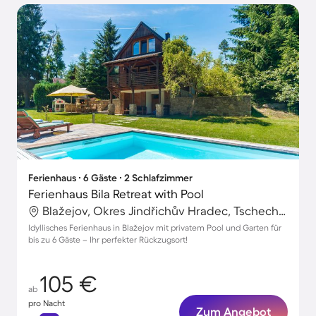
Ferienhaus ∙ 6 Gäste ∙ 2 Schlafzimmer
Ferienhaus Bila Retreat with Pool
Blažejov, Okres Jindřichův Hradec, Tschechische Republik
Idyllisches Ferienhaus in Blažejov mit privatem Pool und Garten für
bis zu 6 Gäste – Ihr perfekter Rückzugsort!
105 €
ab
pro Nacht
Zum Angebot