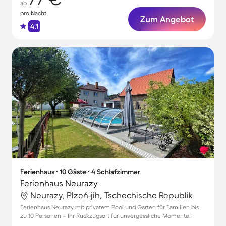
ab
pro Nacht
Zum Angebot
4.1
Ferienhaus ∙ 10 Gäste ∙ 4 Schlafzimmer
Ferienhaus Neurazy
Neurazy, Plzeň-jih, Tschechische Republik
Ferienhaus Neurazy mit privatem Pool und Garten für Familien bis
zu 10 Personen – Ihr Rückzugsort für unvergessliche Momente!