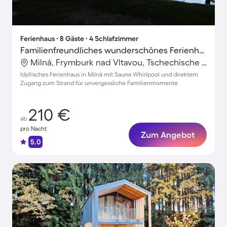
Ferienhaus ∙ 8 Gäste ∙ 4 Schlafzimmer
Familienfreundliches wunderschönes Ferienhaus mit Terrasse, Grill und Whirlpool | Hunde erlaubt
Milná, Frymburk nad Vltavou, Tschechische Republik
Idyllisches Ferienhaus in Milná mit Sauna Whirlpool und direktem
Zugang zum Strand für unvergessliche Familienmomente
210 €
ab
pro Nacht
Zum Angebot
5.0