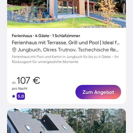
Ferienhaus ∙ 4 Gäste ∙ 1 Schlafzimmer
Ferienhaus mit Terrasse, Grill und Pool | Ideal für Homeoffice
Jungbuch, Okres Trutnov, Tschechische Republik
Ferienhaus mit Pool und Kamin in Jungbuch für bis zu 4 Gäste – Ihr
Rückzugsort für unvergessliche Momente
107 €
ab
pro Nacht
Zum Angebot
5.0