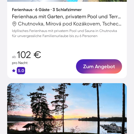
Ferienhaus ∙ 6 Gäste ∙ 3 Schlafzimmer
Ferienhaus mit Garten, privatem Pool und Terrasse
Chutnovka, Mírová pod Kozákovem, Tschechische Republik
Idyllisches Ferienhaus mit privatem Pool und Sauna in Chutnovka
für unvergessliche Familienurlaube bis zu 6 Personen
102 €
ab
pro Nacht
Zum Angebot
5.0