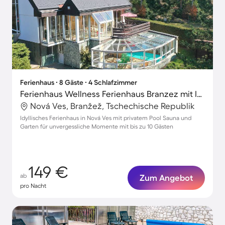
Ferienhaus ∙ 8 Gäste ∙ 4 Schlafzimmer
Ferienhaus Wellness Ferienhaus Branzez mit Innenpool, Sauna..
Nová Ves, Branžež, Tschechische Republik
Idyllisches Ferienhaus in Nová Ves mit privatem Pool Sauna und
Garten für unvergessliche Momente mit bis zu 10 Gästen
149 €
ab
Zum Angebot
pro Nacht