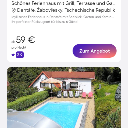
Schönes Ferienhaus mit Grill, Terrasse und Garten | Stadtblick | Perfekt für die Arbeit von Zuhause | Haustiere erlaubt
Dehtáře, Žabovřesky, Tschechische Republik
Idyllisches Ferienhaus in Dehtáře mit Seeblick, Garten und Kamin –
Ihr perfekter Rückzugsort für bis zu 6 Gäste!
59 €
ab
pro Nacht
Zum Angebot
3.9