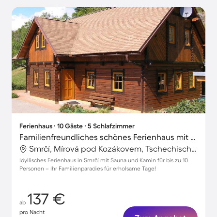
Ferienhaus ∙ 10 Gäste ∙ 5 Schlafzimmer
Familienfreundliches schönes Ferienhaus mit Garten, Sauna und Terrasse | Haustiere sind willkommen
Smrčí, Mírová pod Kozákovem, Tschechische Republik
Idyllisches Ferienhaus in Smrčí mit Sauna und Kamin für bis zu 10
Personen – Ihr Familienparadies für erholsame Tage!
137 €
ab
pro Nacht