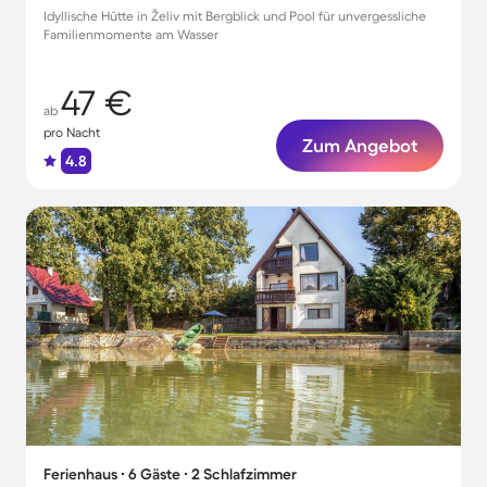
Idyllische Hütte in Želiv mit Bergblick und Pool für unvergessliche
Familienmomente am Wasser
47 €
ab
pro Nacht
Zum Angebot
4.8
Ferienhaus ∙ 6 Gäste ∙ 2 Schlafzimmer