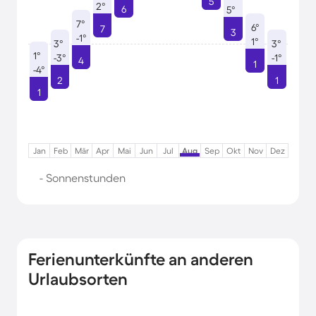
5
2°
6
5°
7°
6°
7
3
-1°
1°
3°
3°
1°
-3°
-1°
4
1
-4°
2
1
1
Jan
Feb
Mär
Apr
Mai
Jun
Jul
Aug
Sep
Okt
Nov
Dez
- Sonnenstunden
Ferienunterkünfte an anderen
Urlaubsorten