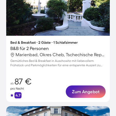
Bed & Breakfast ∙ 2 Gäste ∙ 1 Schlafzimmer
B&B für 2 Personen
Marienbad, Okres Cheb, Tschechische Republik
Gemütliches Bed & Breakfast in Auschowitz mit liebevollem
Frühstück und Parkmöglichkeiten für eine entspannte Auszeit zu
zweit
87 €
ab
pro Nacht
Zum Angebot
4.7