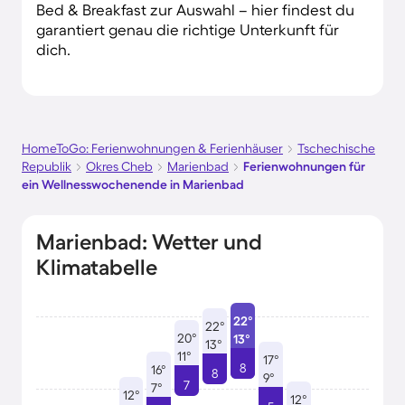
Bed & Breakfast zur Auswahl – hier findest du
garantiert genau die richtige Unterkunft für
dich.
HomeToGo: Ferienwohnungen & Ferienhäuser
Tschechische
Republik
Okres Cheb
Marienbad
Ferienwohnungen für
ein Wellnesswochenende in Marienbad
Marienbad: Wetter und
Klimatabelle
22°
22°
20°
13°
13°
11°
17°
8
16°
8
9°
7
7°
12°
12°