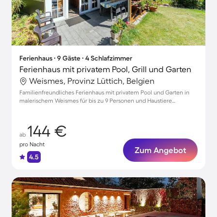
Ferienhaus ∙ 9 Gäste ∙ 4 Schlafzimmer
Ferienhaus mit privatem Pool, Grill und Garten
Weismes, Provinz Lüttich, Belgien
Familienfreundliches Ferienhaus mit privatem Pool und Garten in
malerischem Weismes für bis zu 9 Personen und Haustiere
willkommen!
144 €
ab
pro Nacht
Zum Angebot
4.5