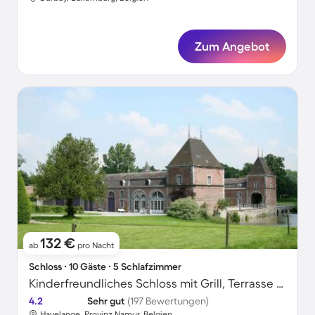
Zum Angebot
132 €
ab
pro Nacht
Schloss ∙ 10 Gäste ∙ 5 Schlafzimmer
Kinderfreundliches Schloss mit Grill, Terrasse und Garten | Haustierfreundlich
4.2
Sehr gut
(197 Bewertungen)
Havelange, Provinz Namur, Belgien