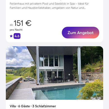
Ferienhaus mit privatem Pool und Seeblick in Spa – Ideal für
Familien und Haustierliebhaber, umgeben von Natur und
Entspannung.
151 €
ab
pro Nacht
Zum Angebot
4.6
Villa ∙ 6 Gäste ∙ 3 Schlafzimmer