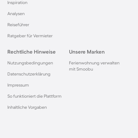
Inspiration
Ferienhäuser mit Pool in Norddeich
Analysen
Reiseführer
Ferienhäuser mit Pool in Berlin
Ratgeber für Vermieter
Ferienhäuser mit Pool am Comer See
Rechtliche Hinweise
Unsere Marken
Ferienhäuser mit Pool auf Texel
Nutzungsbedingungen
Ferienwohnung verwalten
mit Smoobu
Datenschutzerklärung
Ferienhäuser mit Pool im Schwarzwald
Impressum
So funktioniert die Plattform
Ferienhäuser mit Pool in Oberstdorf
Inhaltliche Vorgaben
Ferienhäuser mit Pool in Grömitz
Ferienhäuser mit Pool in Italien