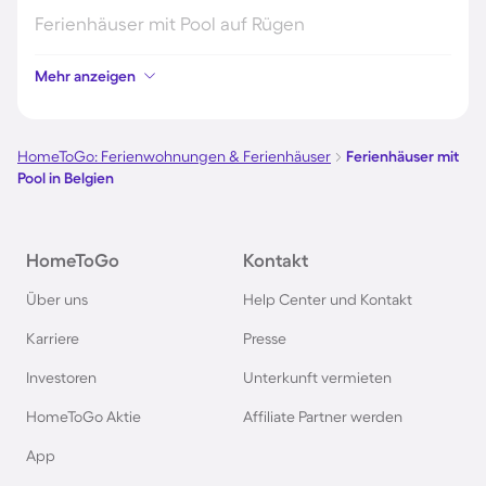
Ferienhäuser mit Pool auf Rügen
Mehr anzeigen
Ferienhäuser mit Pool am Gardasee
Ferienhäuser mit Pool an der Nordsee
HomeToGo: Ferienwohnungen & Ferienhäuser
Ferienhäuser mit
Pool in Belgien
Ferienhäuser mit Pool in Kroatien
HomeToGo
Kontakt
Ferienhäuser mit Pool im Allgäu
Über uns
Help Center und Kontakt
Ferienhäuser mit Pool auf Fehmarn
Karriere
Presse
Investoren
Unterkunft vermieten
Ferienhäuser mit Pool in Österreich
HomeToGo Aktie
Affiliate Partner werden
Ferienhäuser mit Pool in Büsum
App