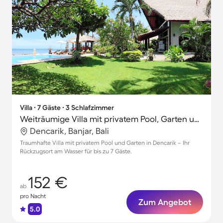
Villa ∙ 7 Gäste ∙ 3 Schlafzimmer
Weiträumige Villa mit privatem Pool, Garten und Terrasse
Dencarik, Banjar, Bali
Traumhafte Villa mit privatem Pool und Garten in Dencarik – Ihr
Rückzugsort am Wasser für bis zu 7 Gäste.
152 €
ab
pro Nacht
Zum Angebot
5.0