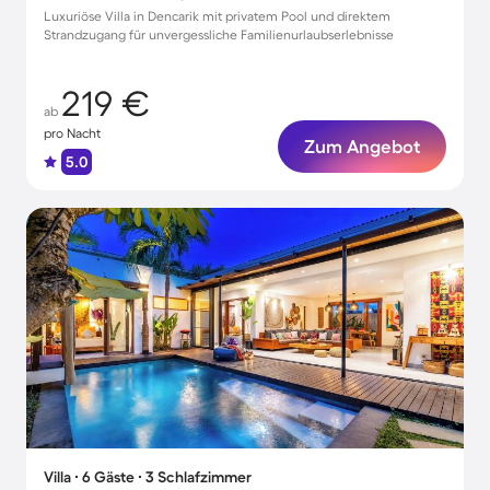
Luxuriöse Villa in Dencarik mit privatem Pool und direktem
Strandzugang für unvergessliche Familienurlaubserlebnisse
219 €
ab
pro Nacht
Zum Angebot
5.0
Villa ∙ 6 Gäste ∙ 3 Schlafzimmer