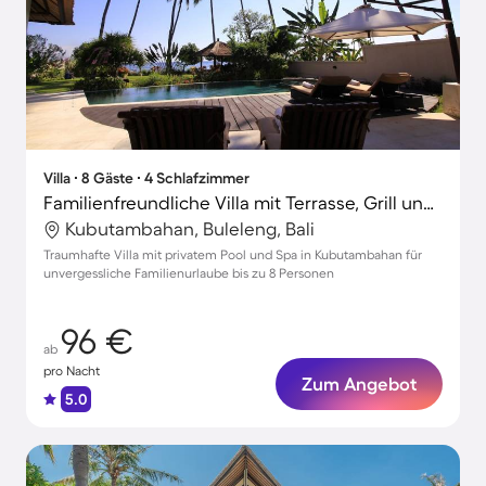
Villa ∙ 8 Gäste ∙ 4 Schlafzimmer
Familienfreundliche Villa mit Terrasse, Grill und Garten
Kubutambahan, Buleleng, Bali
Traumhafte Villa mit privatem Pool und Spa in Kubutambahan für
unvergessliche Familienurlaube bis zu 8 Personen
96 €
ab
pro Nacht
Zum Angebot
5.0