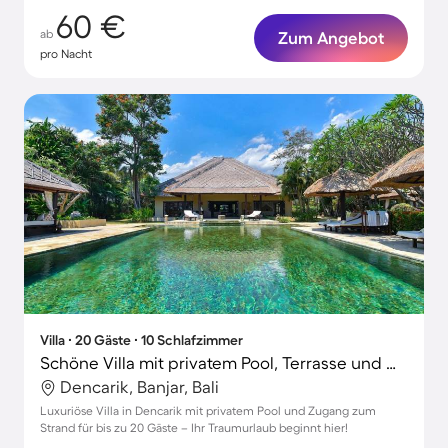
60 €
ab
Zum Angebot
pro Nacht
Villa ∙ 20 Gäste ∙ 10 Schlafzimmer
Schöne Villa mit privatem Pool, Terrasse und Garten
Dencarik, Banjar, Bali
Luxuriöse Villa in Dencarik mit privatem Pool und Zugang zum
Strand für bis zu 20 Gäste – Ihr Traumurlaub beginnt hier!