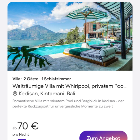
Villa ∙ 2 Gäste ∙ 1 Schlafzimmer
Weiträumige Villa mit Whirlpool, privatem Pool und Garten | Bergblick | Perfekt für die Arbeit von Zuhause
Kedisan, Kintamani, Bali
Romantische Villa mit privatem Pool und Bergblick in Kedisan - der
perfekte Rückzugsort für unvergessliche Momente zu zweit
70 €
ab
pro Nacht
Zum Angebot