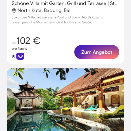
Schöne Villa mit Garten, Grill und Terrasse | Stadtblick | Perfekt für die Arbeit von Zuhause
North Kuta, Badung, Bali
Luxuriöse Villa mit privatem Pool und Spa in North Kuta für
unvergessliche Momente – ideal für bis zu 6 Gäste.
102 €
ab
pro Nacht
Zum Angebot
4.9