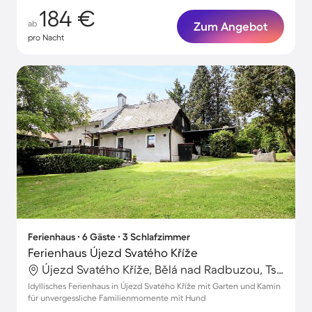
184 €
ab
Zum Angebot
pro Nacht
Ferienhaus ∙ 6 Gäste ∙ 3 Schlafzimmer
Ferienhaus Újezd Svatého Kříže
Újezd Svatého Kříže, Bělá nad Radbuzou, Tschechische Republik
Idyllisches Ferienhaus in Újezd Svatého Kříže mit Garten und Kamin
für unvergessliche Familienmomente mit Hund