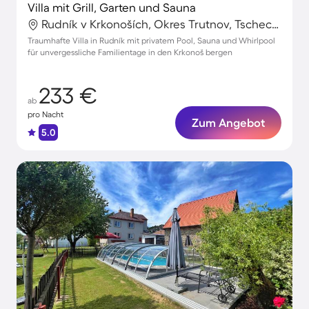
Villa mit Grill, Garten und Sauna
Rudník v Krkonoších, Okres Trutnov, Tschechische Republik
Traumhafte Villa in Rudník mit privatem Pool, Sauna und Whirlpool
für unvergessliche Familientage in den Krkonoš bergen
233 €
ab
pro Nacht
Zum Angebot
5.0