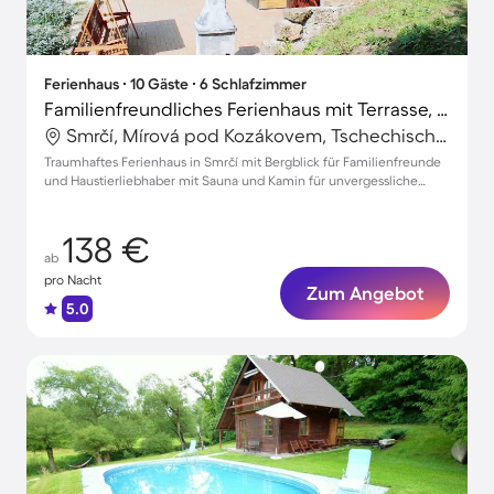
Ferienhaus ∙ 10 Gäste ∙ 6 Schlafzimmer
Familienfreundliches Ferienhaus mit Terrasse, Sauna und Grill | Bergblick | Hunde erlaubt
Smrčí, Mírová pod Kozákovem, Tschechische Republik
Traumhaftes Ferienhaus in Smrčí mit Bergblick für Familienfreunde
und Haustierliebhaber mit Sauna und Kamin für unvergessliche
Momente
138 €
ab
pro Nacht
Zum Angebot
5.0