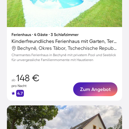
Ferienhaus ∙ 4 Gäste ∙ 3 Schlafzimmer
Kinderfreundliches Ferienhaus mit Garten, Terrasse und privatem Pool | Seeblick | Hunde erlaubt
Bechyně, Okres Tábor, Tschechische Republik
Charmantes Ferienhaus in Bechyně mit privatem Pool und Seeblick
für unvergessliche Familienmomente mit Haustieren
148 €
ab
pro Nacht
Zum Angebot
4.7