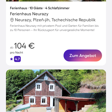
Ferienhaus ∙ 10 Gäste ∙ 4 Schlafzimmer
Ferienhaus Neurazy
Neurazy, Plzeň-jih, Tschechische Republik
Ferienhaus Neurazy mit privatem Pool und Garten für Familien bis
zu 10 Personen – Ihr Rückzugsort für unvergessliche Momente!
104 €
ab
pro Nacht
Zum Angebot
4.7