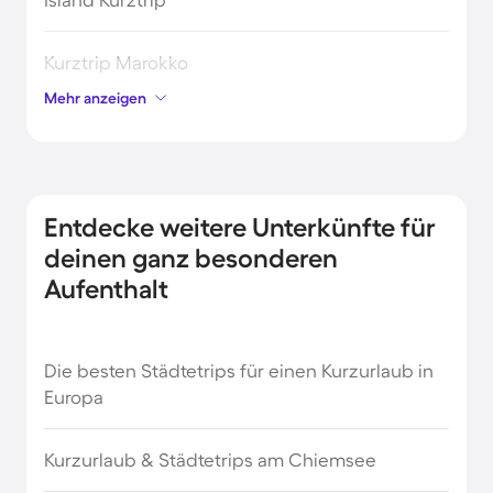
Kurztrip Marokko
Mehr anzeigen
Kurztrip nach Irland
Kurztrip nach Norwegen
Entdecke weitere Unterkünfte für
Kurztrip nach Schweden
deinen ganz besonderen
Aufenthalt
Kurzurlaub auf Malta
Die besten Städtetrips für einen Kurzurlaub in
Kurzurlaub in Belgien
Europa
Kurzurlaub in Bulgarien
Kurzurlaub & Städtetrips am Chiemsee