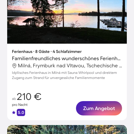
Ferienhaus ∙ 8 Gäste ∙ 4 Schlafzimmer
Familienfreundliches wunderschönes Ferienhaus mit Terrasse, Grill und Whirlpool | Hunde erlaubt
Milná, Frymburk nad Vltavou, Tschechische Republik
Idyllisches Ferienhaus in Milná mit Sauna Whirlpool und direktem
Zugang zum Strand für unvergessliche Familienmomente
210 €
ab
pro Nacht
Zum Angebot
5.0