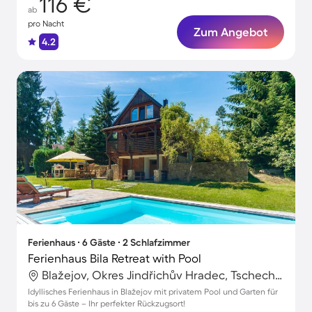
116 €
ab
pro Nacht
Zum Angebot
4.2
Ferienhaus ∙ 6 Gäste ∙ 2 Schlafzimmer
Ferienhaus Bila Retreat with Pool
Blažejov, Okres Jindřichův Hradec, Tschechische Republik
Idyllisches Ferienhaus in Blažejov mit privatem Pool und Garten für
bis zu 6 Gäste – Ihr perfekter Rückzugsort!