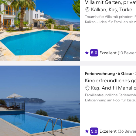
Kalkan, Kaş, Türkei
Traumhafte Villa mit privatem
Kalkan – ideal für Familien bis 
5.0
Exzellent
(10 Bewe
Ferienwohnung ∙ 6 Gäste ∙
Kaş, Andifli Mahalle
Familienfreundliche Ferienwoh
Entspannung am Pool für bis zu
5.0
Exzellent
(36 Bewe