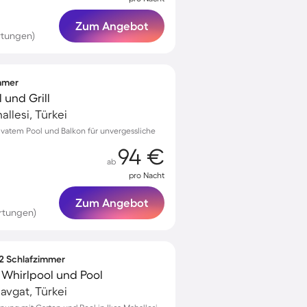
Zum Angebot
rtungen)
immer
 und Grill
llesi, Türkei
rivatem Pool und Balkon für unvergessliche
94 €
ab
pro Nacht
Zum Angebot
rtungen)
 2 Schlafzimmer
Whirlpool und Pool
navgat, Türkei