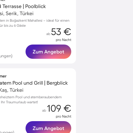
nd Terrasse | Poolblick
, Serik, Türkei
ten in Boğazkent Mahallesi – ideal für einen
ür bis zu 6 Gäste
53 €
ab
pro Nacht
Zum Angebot
tungen)
mmer
vatem Pool und Grill | Bergblick
Kaş, Türkei
t beheiztem Pool und atemberaubendem
 Ihr Traumurlaub wartet!
109 €
ab
pro Nacht
Zum Angebot
rtungen)