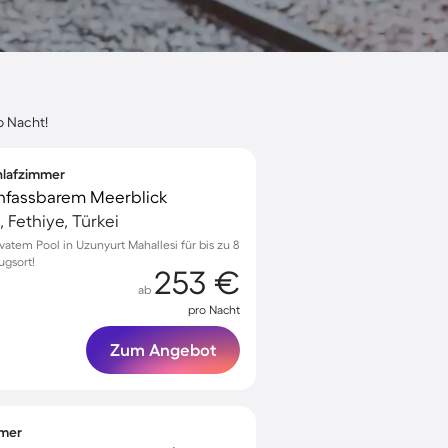
o Nacht!
chlafzimmer
unfassbarem Meerblick
 Fethiye, Türkei
vatem Pool in Uzunyurt Mahallesi für bis zu 8
ugsort!
253 €
ab
pro Nacht
Zum Angebot
mmer