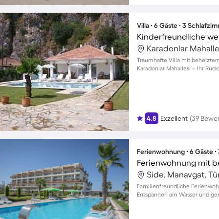
Villa ∙ 6 Gäste ∙ 3 Schlafzi
Karadonlar Mahalles
Traumhafte Villa mit beheiztem
Karadonlar Mahallesi – Ihr Rück
4.8
Exzellent
(39 Bewe
Ferienwohnung ∙ 6 Gäste ∙
Side, Manavgat, Tü
Familienfreundliche Ferienwoh
Entspannen am Wasser und gen