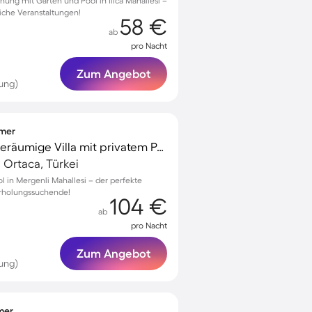
ung mit Garten und Pool in Ilıca Mahallesi –
liche Veranstaltungen!
58 €
ab
pro Nacht
Zum Angebot
ung)
mmer
Familienfreundliche geräumige Villa mit privatem Pool, Grill und Terrasse
 Ortaca, Türkei
ol in Mergenli Mahallesi – der perfekte
Erholungssuchende!
104 €
ab
pro Nacht
Zum Angebot
ung)
mmer