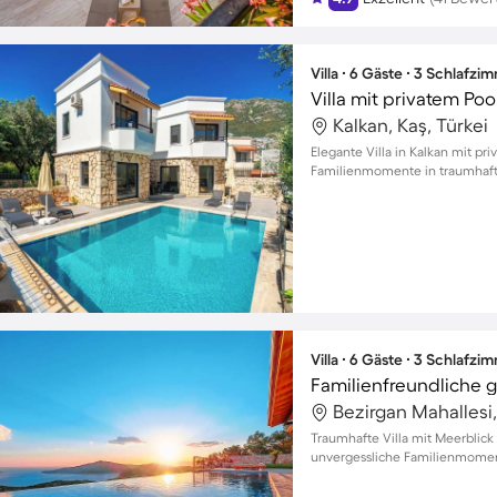
Villa ∙ 6 Gäste ∙ 3 Schlafzi
Villa mit privatem Pool
Kalkan, Kaş, Türkei
Elegante Villa in Kalkan mit pr
Familienmomente in traumha
Villa ∙ 6 Gäste ∙ 3 Schlafzi
Bezirgan Mahallesi,
Traumhafte Villa mit Meerblick 
unvergessliche Familienmome