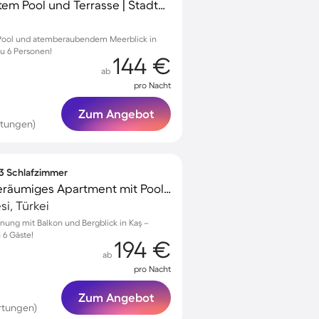
Villa mit Garten, privatem Pool und Terrasse | Stadtblick
 Pool und atemberaubendem Meerblick in
zu 6 Personen!
144 €
ab
pro Nacht
Zum Angebot
rtungen)
 3 Schlafzimmer
Kinderfreundliches geräumiges Apartment mit Pool, Garten und Grill | Bergblick
si, Türkei
nung mit Balkon und Bergblick in Kaş –
 6 Gäste!
194 €
ab
pro Nacht
Zum Angebot
rtungen)