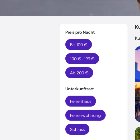
Ku
Preis pro Nacht
Ku
Bis 100 €
100 € - 199 €
Ab 200 €
Unterkunftsart
Ferienhaus
Ferienwohnung
Schloss