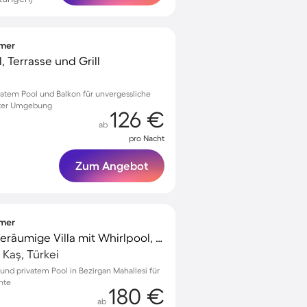
mmer
, Terrasse und Grill
ivatem Pool und Balkon für unvergessliche
fter Umgebung
126 €
ab
pro Nacht
Zum Angebot
mmer
Familienfreundliche geräumige Villa mit Whirlpool, Terrasse und Garten | Meerblick
 Kaş, Türkei
und privatem Pool in Bezirgan Mahallesi für
nte
180 €
ab