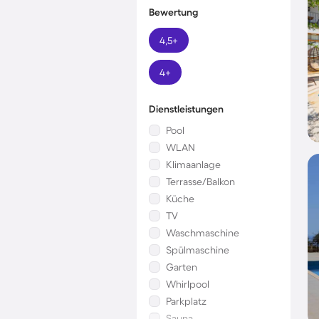
Bewertung
4,5+
4+
Dienstleistungen
Pool
WLAN
Klimaanlage
Terrasse/Balkon
Küche
TV
Waschmaschine
Spülmaschine
Garten
Whirlpool
Parkplatz
Sauna