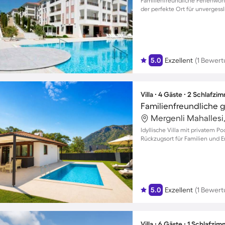
Familienfreundliche Ferienwohn
der perfekte Ort für unvergess
5.0
Exzellent
(1 Bewert
Villa ∙ 4 Gäste ∙ 2 Schlafzi
Mergenli Mahallesi,
Idyllische Villa mit privatem Po
Rückzugsort für Familien und 
5.0
Exzellent
(1 Bewert
Villa ∙ 6 Gäste ∙ 1 Schlafzi