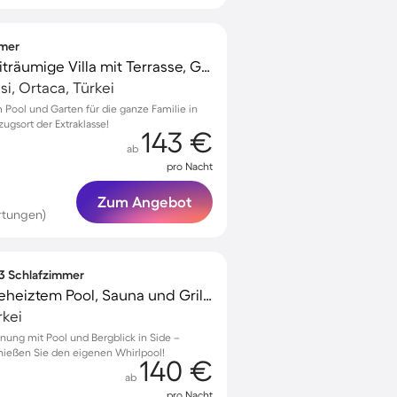
mmer
Kinderfreundliche weiträumige Villa mit Terrasse, Garten und privatem Pool
i, Ortaca, Türkei
 Pool und Garten für die ganze Familie in
zugsort der Extraklasse!
143 €
ab
pro Nacht
Zum Angebot
rtungen)
 3 Schlafzimmer
Ferienwohnung mit beheiztem Pool, Sauna und Grill | Bergblick | Ideal für Homeoffice
rkei
nung mit Pool und Bergblick in Side –
ießen Sie den eigenen Whirlpool!
140 €
ab
pro Nacht