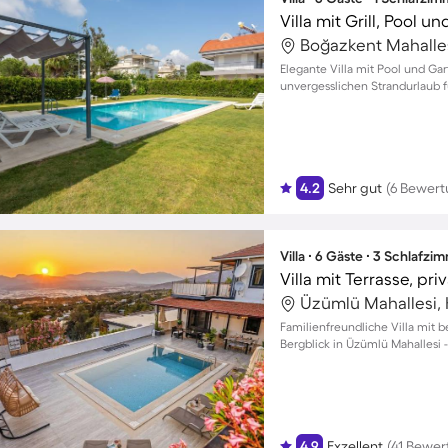
Villa mit Grill, Pool u
Boğazkent Mahallesi
Elegante Villa mit Pool und Gar
unvergesslichen Strandurlaub f
4.2
Sehr gut
(6 Bewer
Villa ∙ 6 Gäste ∙ 3 Schlafzi
Villa mit Terrasse, pri
Üzümlü Mahallesi, 
Familienfreundliche Villa mi
Bergblick in Üzümlü Mahallesi -
4.9
Exzellent
(41 Bewe