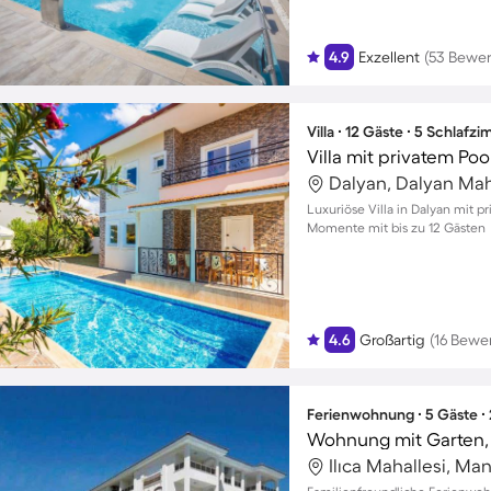
4.9
Exzellent
(53 Bewe
Villa ∙ 12 Gäste ∙ 5 Schlafz
Villa mit privatem Pool
Dalyan, Dalyan Maha
Luxuriöse Villa in Dalyan mit p
Momente mit bis zu 12 Gästen
4.6
Großartig
(16 Bewe
Ferienwohnung ∙ 5 Gäste ∙
Wohnung mit Garten, 
Ilıca Mahallesi, Ma