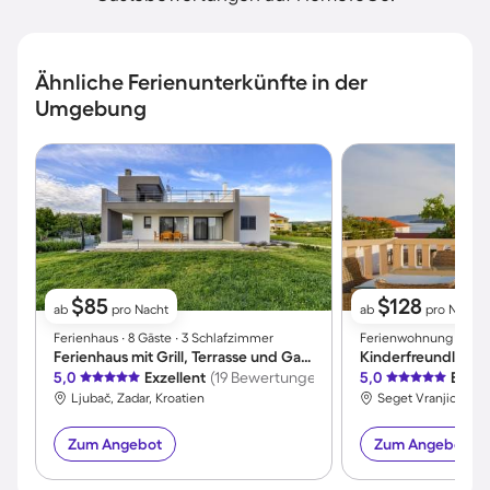
Ähnliche Ferienunterkünfte in der
Umgebung
$85
$128
ab
pro Nacht
ab
pro Nacht
Ferienhaus ∙ 8 Gäste ∙ 3 Schlafzimmer
Ferienwohnung ∙ 4 Gä
Ferienhaus mit Grill, Terrasse und Garten | Meerblick
5,0
Exzellent
(19 Bewertungen)
5,0
Exzel
Ljubač, Zadar, Kroatien
Seget Vranjica, Seg
Zum Angebot
Zum Angebot