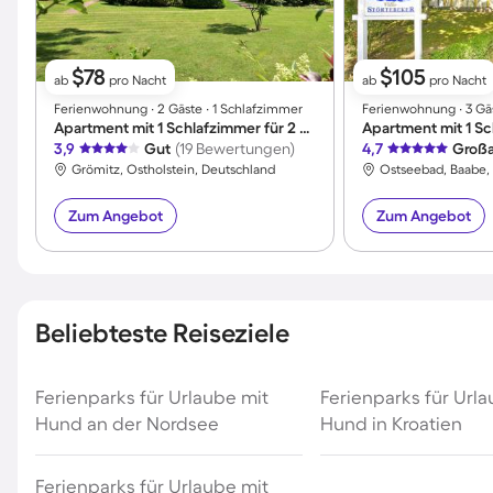
$78
$105
ab
pro Nacht
ab
pro Nacht
Ferienwohnung ∙ 2 Gäste ∙ 1 Schlafzimmer
Ferienwohnung ∙ 3 Gäs
Apartment mit 1 Schlafzimmer für 2 Personen
3,9
Gut
(19 Bewertungen)
4,7
Großa
Grömitz, Ostholstein, Deutschland
Ostseebad, Baabe,
Zum Angebot
Zum Angebot
Beliebteste Reiseziele
Ferienparks für Urlaube mit
Ferienparks für Url
Hund an der Nordsee
Hund in Kroatien
Ferienparks für Urlaube mit