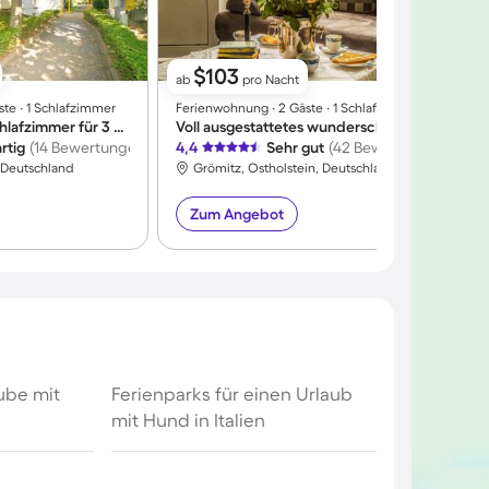
$103
ab
pro Nacht
te ∙ 1 Schlafzimmer
Ferienwohnung ∙ 2 Gäste ∙ 1 Schlafzimmer
F
Apartment mit 1 Schlafzimmer für 3 Personen
Voll ausgestattetes wunderschönes Apartment | Meerblick | Nah am Strand
F
rtig
(14 Bewertungen)
4,4
Sehr gut
(42 Bewertungen)
4
 Deutschland
Grömitz, Ostholstein, Deutschland
Zum Angebot
aube mit
Ferienparks für einen Urlaub
mit Hund in Italien