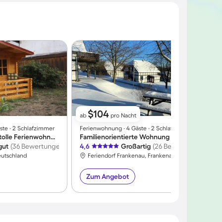
$104
ab
pro Nacht
ste ∙ 2 Schlafzimmer
Ferienwohnung ∙ 4 Gäste ∙ 2 Schlafzimmer
F
Kinderfreundliche tolle Ferienwohnung mit Garten | Bergblick
Familienorientierte Wohnung mit Terrasse und Garten | Panoramablick | Haustierfreundlich
A
gut
(36 Bewertungen)
4,6
Großartig
(26 Bewertungen)
4
eutschland
Feriendorf Frankenau, Frankenau, Deutschland
Zum Angebot