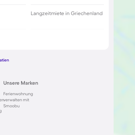
Langzeitmiete in Griechenland
rtugal
Langzeitmiete an der Algarve
alta
Langzeitmiete auf Menorca
atien
Zypern
Langzeitmiete in Andalusien
Unsere Marken
Ferienwohnung
auritius
Langzeitmiete in Cala Ratjada
en
verwalten mit
Smoobu
g
rida
Langzeitmiete an der Costa
Blanca