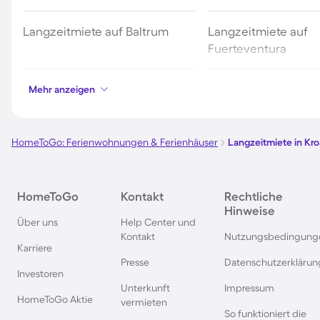
Langzeitmiete auf Baltrum
Langzeitmiete auf
Fuerteventura
Langzeitmiete auf Ibiza
Langzeitmiete in Po
Mehr anzeigen
Langzeitmiete an der Costa
Langzeitmiete auf M
HomeToGo: Ferienwohnungen & Ferienhäuser
Langzeitmiete in Kro
Brava
Langzeitmiete in Alicante
Langzeitmiete auf 
HomeToGo
Kontakt
Rechtliche
Hinweise
Über uns
Help Center und
Langzeitmiete in Thailand
Langzeitmiete auf M
Kontakt
Nutzungsbedingung
Karriere
Presse
Datenschutzerklärun
Langzeitmiete in der Türkei
Langzeitmiete in Flo
Investoren
Unterkunft
Impressum
HomeToGo Aktie
vermieten
So funktioniert die