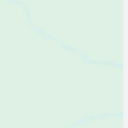
$152
ab
pro Nacht
erienwohnung ∙ 6 Gäste ∙ 2 Schlafzimmer
Familienorientiertes Apartment mit Garten und Grill | Meerblick | Neben dem Strand
,5
Großartig
(367 Bewertungen)
Zukve, Zadar, Kroatien
Zum Angebot