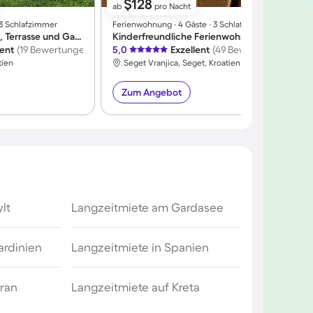
$128
ab
pro Nacht
∙ 3 Schlafzimmer
Ferienwohnung ∙ 4 Gäste ∙ 3 Schlafzimmer
F
Ferienhaus mit Grill, Terrasse und Garten | Meerblick
Kinderfreundliche Ferienwohnung mit Grill und Terrasse | Panoramablick | Nah am Strand
lent
(19 Bewertungen)
5,0
Exzellent
(49 Bewertungen)
4
tien
Seget Vranjica, Seget, Kroatien
Zum Angebot
lt
Langzeitmiete am Gardasee
ardinien
Langzeitmiete in Spanien
Gran
Langzeitmiete auf Kreta