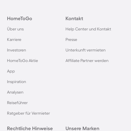
Langzeitmiete auf Gran Canaria
HomeToGo
Kontakt
Langzeitmiete auf Kreta
Über uns
Help Center und Kontakt
Langzeitmiete auf Baltrum
Karriere
Presse
Investoren
Unterkunft vermieten
Langzeitmiete auf Fuerteventura
HomeToGo Aktie
Affiliate Partner werden
Langzeitmiete in Griechenland
App
Inspiration
Langzeitmiete auf Ibiza
Analysen
Reiseführer
Langzeitmiete in Portugal
Ratgeber für Vermieter
Langzeitmiete an der Algarve
Rechtliche Hinweise
Unsere Marken