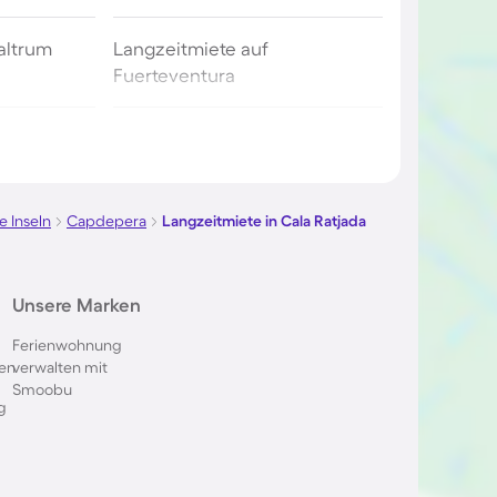
altrum
Langzeitmiete auf
Fuerteventura
biza
Langzeitmiete in Portugal
er Costa
Langzeitmiete auf Malta
e Inseln
Capdepera
Langzeitmiete in Cala Ratjada
cante
Langzeitmiete auf Zypern
Unsere Marken
Ferienwohnung
ailand
Langzeitmiete auf Mauritius
en
verwalten mit
Smoobu
g
rida
Langzeitmiete an der Costa
Blanca