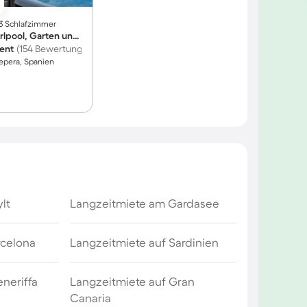
∙ 3 Schlafzimmer
Ferienhaus mit Whirlpool, Garten und privatem Pool | Panoramablick
lent
(154 Bewertungen)
epera, Spanien
lt
Langzeitmiete am Gardasee
rcelona
Langzeitmiete auf Sardinien
eneriffa
Langzeitmiete auf Gran
Canaria