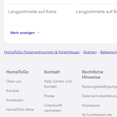
Langzeitmiete auf Kreta
Langzeitmiete auf B
Langzeitmiete in Griechenland
Langzeitmiete auf I
Mehr anzeigen
Langzeitmiete an der Algarve
Langzeitmiete an d
HomeToGo: Ferienwohnungen & Ferienhäuser
Spanien
Balearisch
Brava
Langzeitmiete auf Menorca
Langzeitmiete in Ali
HomeToGo
Kontakt
Rechtliche
Hinweise
Über uns
Help Center und
Langzeitmiete in Andalusien
Langzeitmiete in Th
Kontakt
Nutzungsbedingung
Karriere
Presse
Datenschutzerklärun
Langzeitmiete in der Türkei
Langzeitmiete in Flo
Investoren
Unterkunft
Impressum
HomeToGo Aktie
vermieten
So funktioniert die