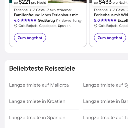
$221
$433
ab
pro Nacht
ab
pro Nacht
Ferienhaus ∙ 6 Gäste ∙ 3 Schlafzimmer
Ferienhaus ∙ 6 Gäste 
Familienfreundliches Ferienhaus mit Pool, Terrasse und Garten | Bergblick
4,6
Großartig
(17 Bewertungen)
5,0
Exzel
Cala Ratjada, Capdepera, Spanien
Cala Ratjada, Capd
Zum Angebot
Zum Angebot
Beliebteste Reiseziele
Langzeitmiete auf Mallorca
Langzeitmiete auf Sy
Langzeitmiete in Kroatien
Langzeitmiete in Ba
Langzeitmiete in Spanien
Langzeitmiete auf T