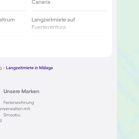
Canaria
altrum
Langzeitmiete auf
Fuerteventura
biza
Langzeitmiete in Portugal
er Costa
Langzeitmiete auf Malta
n
Langzeitmiete in Málaga
cante
Langzeitmiete auf Zypern
Unsere Marken
Ferienwohnung
ailand
Langzeitmiete auf Mauritius
en
verwalten mit
Smoobu
g
 Türkei
Langzeitmiete in Florida