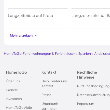
Langzeitmiete auf Kreta
Langzeitmiete auf B
Langzeitmiete in Griechenland
Langzeitmiete auf I
Mehr anzeigen
Langzeitmiete an der Algarve
Langzeitmiete an d
HomeToGo: Ferienwohnungen & Ferienhäuser
Spanien
Andalusie
Brava
Langzeitmiete auf Menorca
Langzeitmiete in Ali
HomeToGo
Kontakt
Rechtliche
Hinweise
Über uns
Help Center und
Langzeitmiete in Andalusien
Langzeitmiete in Th
Kontakt
Nutzungsbedingung
Karriere
Presse
Datenschutzerklärun
Langzeitmiete in Cala Ratjada
Langzeitmiete in der
Investoren
Unterkunft
Impressum
HomeToGo Aktie
vermieten