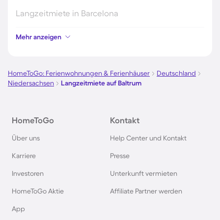
Langzeitmiete in Barcelona
Mehr anzeigen
Langzeitmiete auf Sardinien
Langzeitmiete in Spanien
HomeToGo: Ferienwohnungen & Ferienhäuser
Deutschland
Niedersachsen
Langzeitmiete auf Baltrum
Langzeitmiete auf Teneriffa
HomeToGo
Kontakt
Langzeitmiete auf Gran Canaria
Über uns
Help Center und Kontakt
Langzeitmiete auf Kreta
Karriere
Presse
Investoren
Unterkunft vermieten
Langzeitmiete auf Fuerteventura
HomeToGo Aktie
Affiliate Partner werden
Langzeitmiete in Griechenland
App