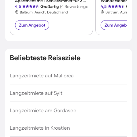
Apartment mit 1 Schlafzimmer für 2 Personen
4,5
Großartig
(4 Bewertungen)
4,5
Großa
Baltrum, Aurich, Deutschland
Baltrum, Aurich, D
Zum Angebot
Zum Angebot
Beliebteste Reiseziele
Langzeitmiete auf Mallorca
Langzeitmiete auf Sylt
Langzeitmiete am Gardasee
Langzeitmiete in Kroatien