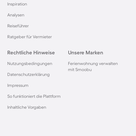
Inspiration
Langzeitmiete auf Ibiza
Analysen
Reiseführer
Langzeitmiete in Portugal
Ratgeber für Vermieter
Langzeitmiete an der Algarve
Rechtliche Hinweise
Unsere Marken
Langzeitmiete an der Costa Brava
Nutzungsbedingungen
Ferienwohnung verwalten
mit Smoobu
Datenschutzerklärung
Langzeitmiete auf Malta
Impressum
So funktioniert die Plattform
Langzeitmiete auf Menorca
Inhaltliche Vorgaben
Langzeitmiete in Alicante
Langzeitmiete auf Zypern