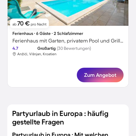
70 €
ab
pro Nacht
Ferienhaus ∙ 6 Gäste ∙ 2 Schlafzimmer
Ferienhaus mit Garten, privatem Pool und Grill | Haustiere erlaubt
4.7
Großartig
(30 Bewertungen)
Anžići, Višnjan, Kroatien
Zum Angebot
Partyurlaub in Europa : häufig
gestellte Fragen
Partyurlaub in Europa : Mit welchen