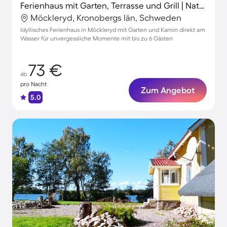
Ferienhaus mit Garten, Terrasse und Grill | Naturblick
Möckleryd, Kronobergs län, Schweden
Idyllisches Ferienhaus in Möckleryd mit Garten und Kamin direkt am
Wasser für unvergessliche Momente mit bis zu 6 Gästen
73 €
ab
pro Nacht
Zum Angebot
5.0