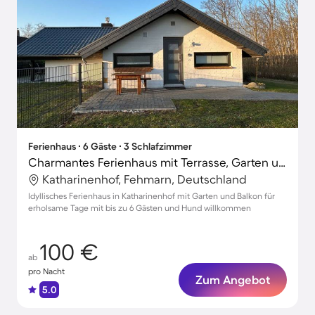
Ferienhaus ∙ 6 Gäste ∙ 3 Schlafzimmer
Charmantes Ferienhaus mit Terrasse, Garten und Grill | Hunde erlaubt
Katharinenhof, Fehmarn, Deutschland
Idyllisches Ferienhaus in Katharinenhof mit Garten und Balkon für
erholsame Tage mit bis zu 6 Gästen und Hund willkommen
100 €
ab
pro Nacht
Zum Angebot
5.0