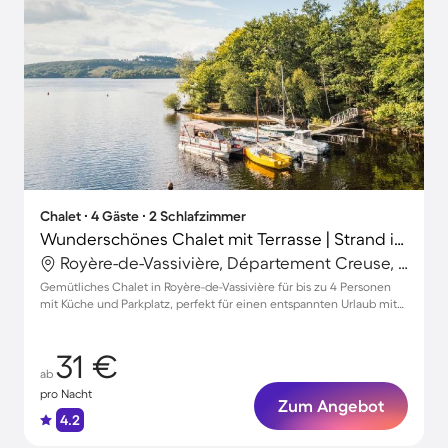
Chalet ∙ 4 Gäste ∙ 2 Schlafzimmer
Wunderschönes Chalet mit Terrasse | Strand in der Nähe | Hunde erlaubt
Royère-de-Vassivière, Département Creuse, Frankreich
Gemütliches Chalet in Royère-de-Vassivière für bis zu 4 Personen
mit Küche und Parkplatz, perfekt für einen entspannten Urlaub mit
Haustieren
31 €
ab
pro Nacht
Zum Angebot
4.2