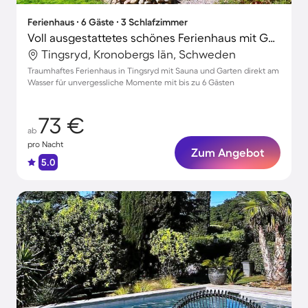
Ferienhaus ∙ 6 Gäste ∙ 3 Schlafzimmer
Voll ausgestattetes schönes Ferienhaus mit Garten, Terrasse und Sauna | Naturblick
Tingsryd, Kronobergs län, Schweden
Traumhaftes Ferienhaus in Tingsryd mit Sauna und Garten direkt am
Wasser für unvergessliche Momente mit bis zu 6 Gästen
73 €
ab
pro Nacht
Zum Angebot
5.0