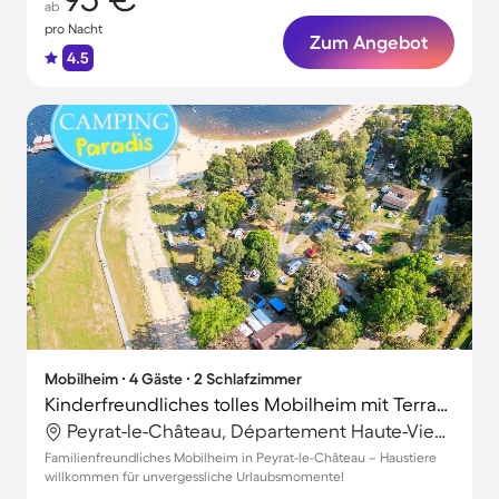
ab
pro Nacht
Zum Angebot
4.5
Mobilheim ∙ 4 Gäste ∙ 2 Schlafzimmer
Kinderfreundliches tolles Mobilheim mit Terrasse | Nah am Strand | Haustiere erlaubt
Peyrat-le-Château, Département Haute-Vienne, Frankreich
Familienfreundliches Mobilheim in Peyrat-le-Château – Haustiere
willkommen für unvergessliche Urlaubsmomente!