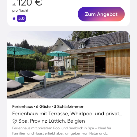
120 €
ab
pro Nacht
Zum Angebot
5.0
Ferienhaus ∙ 6 Gäste ∙ 3 Schlafzimmer
Ferienhaus mit Terrasse, Whirlpool und privatem Pool | Seeblick
Spa, Provinz Lüttich, Belgien
Ferienhaus mit privatem Pool und Seeblick in Spa – Ideal für
Familien und Haustierliebhaber, umgeben von Natur und