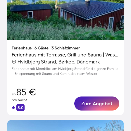
Ferienhaus ∙ 6 Gäste ∙ 3 Schlafzimmer
Ferienhaus mit Terrasse, Grill und Sauna | Wasserblick
Hvidbjerg Strand, Børkop, Dänemark
Ferienhaus mit Meerblick am Hvidbjerg Strand für die ganze Familie
– Entspannung mit Sauna und Kamin direkt am Wasser
85 €
ab
pro Nacht
Zum Angebot
5.0