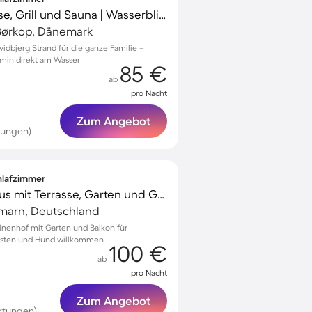
Ferienhaus mit Terrasse, Grill und Sauna | Wasserblick
 Børkop, Dänemark
idbjerg Strand für die ganze Familie –
min direkt am Wasser
85 €
ab
pro Nacht
Zum Angebot
tungen)
chlafzimmer
Charmantes Ferienhaus mit Terrasse, Garten und Grill | Hunde erlaubt
hmarn, Deutschland
rinenhof mit Garten und Balkon für
Gästen und Hund willkommen
100 €
ab
pro Nacht
Zum Angebot
rtungen)