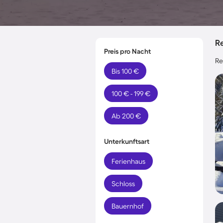
Re
Preis pro Nacht
Re
Bis 100 €
100 € - 199 €
Ab 200 €
Unterkunftsart
Ferienhaus
Schloss
Bauernhof