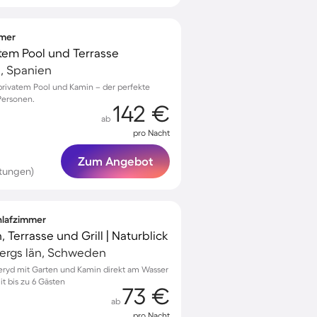
mmer
atem Pool und Terrasse
, Spanien
privatem Pool und Kamin – der perfekte
 Personen.
142 €
ab
pro Nacht
Zum Angebot
rtungen)
chlafzimmer
 Terrasse und Grill | Naturblick
ergs län, Schweden
leryd mit Garten und Kamin direkt am Wasser
t bis zu 6 Gästen
73 €
ab
pro Nacht