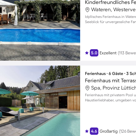
Wateren, Westerve
Idyllisches Ferienhaus in Wat
Seeblick für unvergessliche Fa
5.0
Exzellent
(113 Bew
Ferienhaus ∙ 6 Gäste ∙ 3 S
Spa, Provinz Lüttic
Ferienhaus mit privatem Pool u
Haustierliebhaber, umgeben v
4.6
Großartig
(126 Bew