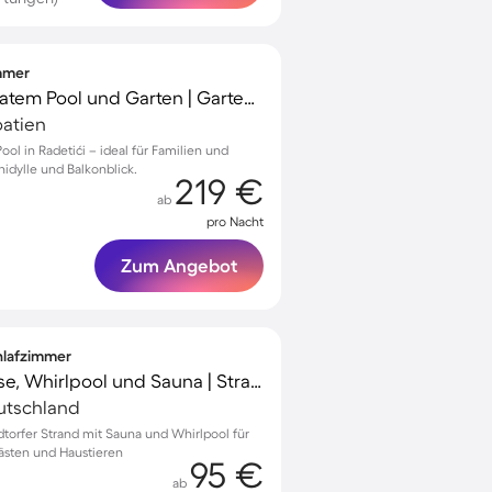
immer
Villa mit Terrasse, privatem Pool und Garten | Gartenblick
oatien
ool in Radetići – ideal für Familien und
idylle und Balkonblick.
219 €
ab
pro Nacht
Zum Angebot
chlafzimmer
Ferienhaus mit Terrasse, Whirlpool und Sauna | Strand in der Nähe
utschland
torfer Strand mit Sauna und Whirlpool für
ästen und Haustieren
95 €
ab