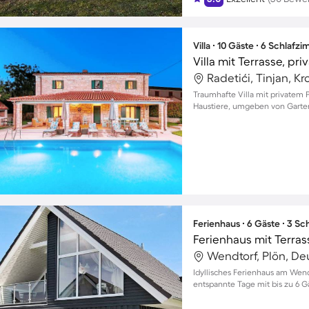
Villa ∙ 10 Gäste ∙ 6 Schlafz
Radetići, Tinjan, Kr
Traumhafte Villa mit privatem P
Haustiere, umgeben von Garten
Ferienhaus ∙ 6 Gäste ∙ 3 S
Wendtorf, Plön, De
Idyllisches Ferienhaus am Wend
entspannte Tage mit bis zu 6 G