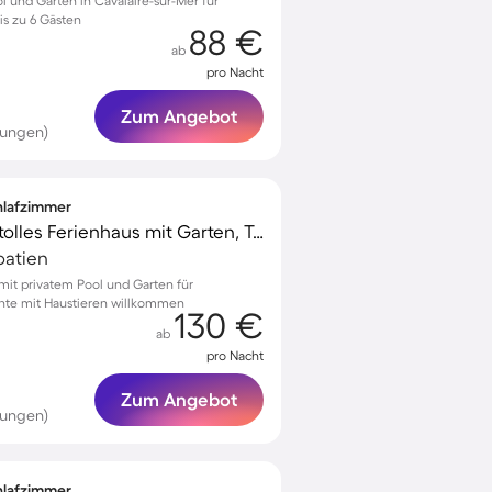
ol und Garten in Cavalaire-sur-Mer für
s zu 6 Gästen
88 €
ab
pro Nacht
Zum Angebot
tungen)
chlafzimmer
Familienfreundliches tolles Ferienhaus mit Garten, Terrasse und Grill | Hunde erlaubt
oatien
r mit privatem Pool und Garten für
te mit Haustieren willkommen
130 €
ab
pro Nacht
Zum Angebot
tungen)
chlafzimmer