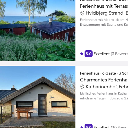
Hvidbjerg Strand,
Ferienhaus mit Meerblick am Hv
Entspannung mit Sauna und Ka
5.0
Exzellent
(3 Bewer
Ferienhaus ∙ 6 Gäste ∙ 3 S
Katharinenhof, Fe
Idyllisches Ferienhaus in Katha
erholsame Tage mit bis zu 6 
5.0
Exzellent
(30 Bewe