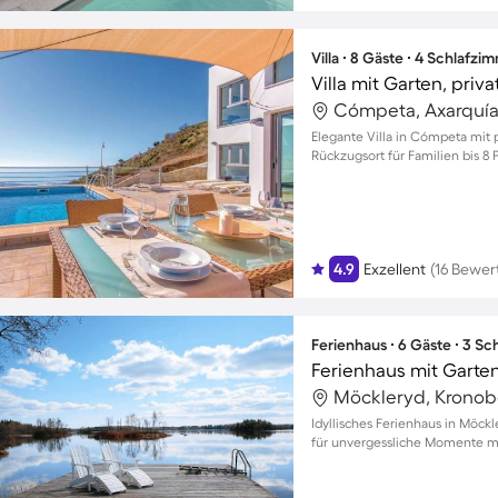
Villa ∙ 8 Gäste ∙ 4 Schlafzi
Villa mit Garten, priv
Cómpeta, Axarquía
Elegante Villa in Cómpeta mit 
Rückzugsort für Familien bis 8
4.9
Exzellent
(16 Bewe
Ferienhaus ∙ 6 Gäste ∙ 3 S
Ferienhaus mit Garten,
Möckleryd, Kronob
Idyllisches Ferienhaus in Möck
für unvergessliche Momente mi