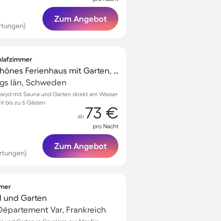
Zum Angebot
rtungen)
chlafzimmer
Voll ausgestattetes schönes Ferienhaus mit Garten, Terrasse und Sauna | Naturblick
rgs län, Schweden
gsryd mit Sauna und Garten direkt am Wasser
t bis zu 6 Gästen
73 €
ab
pro Nacht
Zum Angebot
ertungen)
mmer
ol und Garten
 Département Var, Frankreich