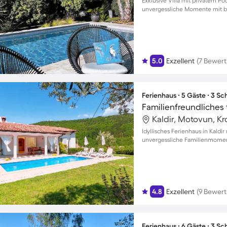
Exklusive Villa mit privatem Po
unvergessliche Momente mit bi
5.0
Exzellent
(7 Bewer
Ferienhaus ∙ 5 Gäste ∙ 3 S
Kaldir, Motovun, Kr
Idyllisches Ferienhaus in Kaldi
unvergessliche Familienmomen
4.8
Exzellent
(9 Bewer
Ferienhaus ∙ 6 Gäste ∙ 3 S