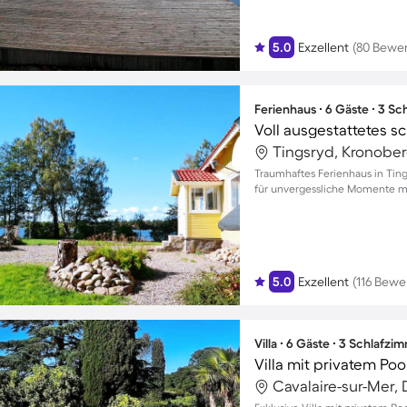
5.0
Exzellent
(80 Bewe
Ferienhaus ∙ 6 Gäste ∙ 3 S
Tingsryd, Kronobe
Traumhaftes Ferienhaus in Tin
für unvergessliche Momente mi
5.0
Exzellent
(116 Bew
Villa ∙ 6 Gäste ∙ 3 Schlafzi
Villa mit privatem Po
Cavalaire-sur-Mer,