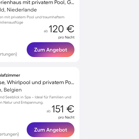
Kinderfreundliches Ferienhaus mit privatem Pool, Garten und Terrasse | Seeblick | Haustiere sind willkommen
ld, Niederlande
eren mit privatem Pool und traumhaftem
milienausflüge
120 €
ab
pro Nacht
Zum Angebot
ertungen)
chlafzimmer
Ferienhaus mit Terrasse, Whirlpool und privatem Pool | Seeblick
h, Belgien
nd Seeblick in Spa – Ideal für Familien und
on Natur und Entspannung.
151 €
ab
pro Nacht
Zum Angebot
ertungen)