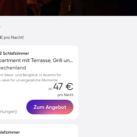
e
 € pro Nacht!
 2 Schlafzimmer
Kinderfreundliches Apartment mit Terrasse, Grill und Garten | Meerblick | Strand in der Nähe
riechenland
 Meer- und Bergblick in Avramis für
n ideal für unvergessliche Momente
47 €
ab
pro Nacht
Zum Angebot
rtungen)
chlafzimmer