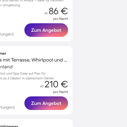
l und Garten in Arkadi – ideal für Familien
fter Umgebung
86 €
ab
pro Nacht
Zum Angebot
tungen)
mmer
Voll ausgestattete Villa mit Terrasse, Whirlpool und Garten | Naturblick | Haustiere sind willkommen
enland
Pool und Spa-Oase auf Paxi für
s zu 6 Gästen in idyllischem Garten
210 €
ab
pro Nacht
Zum Angebot
rtungen)
chlafzimmer