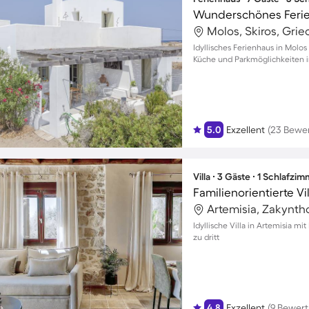
Molos, Skiros, Gri
Idyllisches Ferienhaus in Molos 
Küche und Parkmöglichkeiten 
5.0
Exzellent
(23 Bewe
Villa ∙ 3 Gäste ∙ 1 Schlafzi
Artemisia, Zakynth
Idyllische Villa in Artemisia m
zu dritt
4.8
Exzellent
(9 Bewer