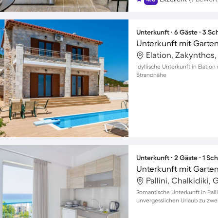
Unterkunft ∙ 6 Gäste ∙ 3 S
Unterkunft mit Garten,
Elation, Zakynthos
Idyllische Unterkunft in Elation
Strandnähe
Unterkunft ∙ 2 Gäste ∙ 1 Sc
Unterkunft mit Garten
Pallini, Chalkidiki,
Romantische Unterkunft in Pall
unvergesslichen Urlaub zu zwe