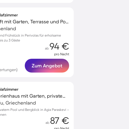
hlafzimmer
Gemütliche Unterkunft mit Garten, Terrasse und Pool
chenland
und Frühstück in Perivolas für erholsame
is zu 3 Gäste
94 €
ab
pro Nacht
Zum Angebot
ertungen)
chlafzimmer
Kinderfreundliches Ferienhaus mit Garten, privatem Pool und Grill | Bergblick
rfu, Griechenland
vatem Pool und Bergblick in Agia Paraskevi –
sonen
87 €
ab
pro Nacht