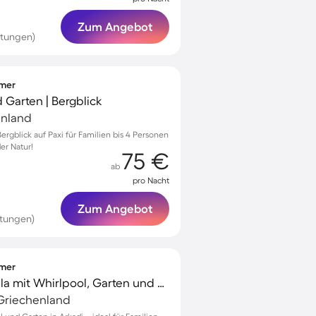
Zum Angebot
rtungen)
mmer
nd Garten | Bergblick
enland
ergblick auf Paxi für Familien bis 4 Personen
er Natur!
75 €
ab
pro Nacht
Zum Angebot
rtungen)
mmer
Familienorientierte Villa mit Whirlpool, Garten und Grill
 Griechenland