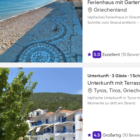
Ferienhaus mit Garten
Griechenland
Idyllisches Ferienhaus in Grie
Schritte vom Strand entfernt – i
5.0
Exzellent
(15 Bewe
Unterkunft ∙ 3 Gäste ∙ 1 Sc
Unterkunft mit Terras
Tyros, Tiros, Griec
Idyllische Unterkunft in Tyros 
Momente zu dritt am Strand
4.5
Großartig
(10 Bewe