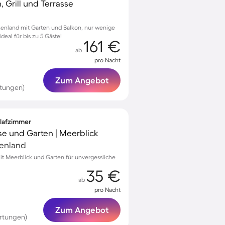
, Grill und Terrasse
chenland mit Garten und Balkon, nur wenige
deal für bis zu 5 Gäste!
161 €
ab
pro Nacht
Zum Angebot
rtungen)
hlafzimmer
se und Garten | Meerblick
henland
mit Meerblick und Garten für unvergessliche
35 €
ab
pro Nacht
Zum Angebot
rtungen)