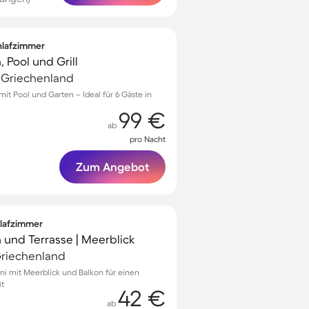
chlafzimmer
 Pool und Grill
, Griechenland
 mit Pool und Garten – Ideal für 6 Gäste in
99 €
ab
pro Nacht
Zum Angebot
hlafzimmer
 und Terrasse | Meerblick
 Griechenland
ini mit Meerblick und Balkon für einen
it
42 €
ab