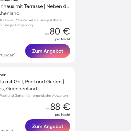
Wunderschönes Ferienhaus mit Terrasse | Neben dem Strand
echenland
für bis zu 7 Gäste mit voll ausgestatteter
in ruhiger Umgebung
80 €
ab
pro Nacht
Zum Angebot
rtungen)
mmer
Familienorientierte Villa mit Grill, Pool und Garten | Gartenblick
os, Griechenland
it Pool und Garten für romantische Auszeiten
88 €
ab
pro Nacht
Zum Angebot
tungen)