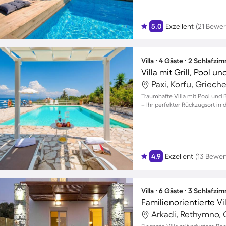
5.0
Exzellent
(21 Bewe
Villa ∙ 4 Gäste ∙ 2 Schlafzi
Villa mit Grill, Pool u
Paxi, Korfu, Griech
Traumhafte Villa mit Pool und B
– Ihr perfekter Rückzugsort in d
4.9
Exzellent
(13 Bewe
Villa ∙ 6 Gäste ∙ 3 Schlafzi
Arkadi, Rethymno,