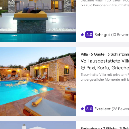
Elegante Villa mit privatem Poo
bis zu 6 Personen in traumha
4.0
Sehr gut
(10 Bewer
Villa ∙ 6 Gäste ∙ 3 Schlafzi
Paxi, Korfu, Griech
Traumhafte Villa mit privatem 
unvergessliche Momente mit bi
5.0
Exzellent
(26 Bewe
Ferienhaus ∙ 7 Gäste ∙ 3 S