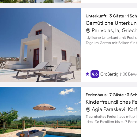
Unterkunft ∙ 3 Gäste ∙ 1 Sc
Perivolas, Ia, Grie
Idyllische Unterkunft mit Pool 
Tage im Garten mit Balkon für b
4.6
Großartig
(108 Bew
Ferienhaus ∙ 7 Gäste ∙ 3 S
Agia Paraskevi, Ko
Traumhaftes Ferienhaus mit pri
Ideal für Familien bis zu 7 Per