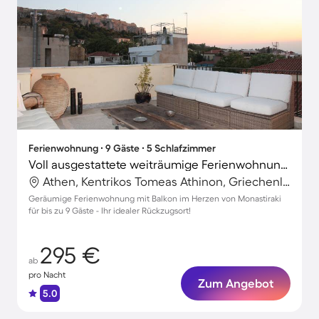
Ferienwohnung ∙ 9 Gäste ∙ 5 Schlafzimmer
Voll ausgestattete weiträumige Ferienwohnung mit Terrasse | Akropolis-Nähe | Stadtblick
Athen, Kentrikos Tomeas Athinon, Griechenland
Geräumige Ferienwohnung mit Balkon im Herzen von Monastiraki
für bis zu 9 Gäste - Ihr idealer Rückzugsort!
295 €
ab
pro Nacht
Zum Angebot
5.0