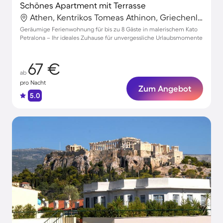
Schönes Apartment mit Terrasse
Athen, Kentrikos Tomeas Athinon, Griechenland
Geräumige Ferienwohnung für bis zu 8 Gäste in malerischem Kato
Petralona – Ihr ideales Zuhause für unvergessliche Urlaubsmomente
67 €
ab
pro Nacht
Zum Angebot
5.0