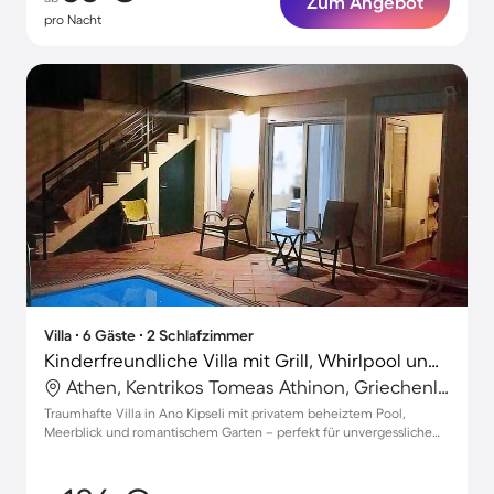
Zum Angebot
pro Nacht
Villa ∙ 6 Gäste ∙ 2 Schlafzimmer
Kinderfreundliche Villa mit Grill, Whirlpool und Terrasse | Poolblick | Perfekt für die Arbeit von Zuhause | Haustiere sind willkommen
Athen, Kentrikos Tomeas Athinon, Griechenland
Traumhafte Villa in Ano Kipseli mit privatem beheiztem Pool,
Meerblick und romantischem Garten – perfekt für unvergessliche
Momente.