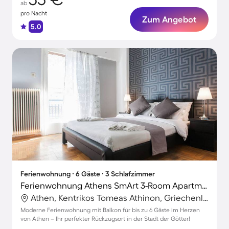
ab
pro Nacht
Zum Angebot
5.0
Ferienwohnung ∙ 6 Gäste ∙ 3 Schlafzimmer
Ferienwohnung Athens SmArt 3-Room Apartment
Athen, Kentrikos Tomeas Athinon, Griechenland
Moderne Ferienwohnung mit Balkon für bis zu 6 Gäste im Herzen
von Athen – Ihr perfekter Rückzugsort in der Stadt der Götter!