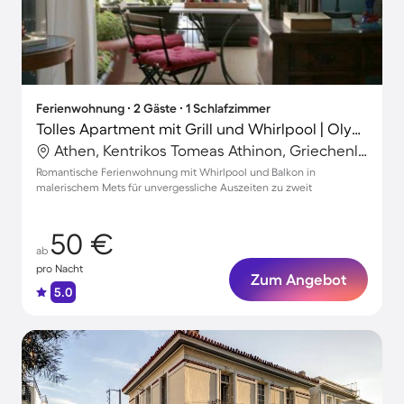
Ferienwohnung ∙ 2 Gäste ∙ 1 Schlafzimmer
Tolles Apartment mit Grill und Whirlpool | Olympieion in der Nähe
Athen, Kentrikos Tomeas Athinon, Griechenland
Romantische Ferienwohnung mit Whirlpool und Balkon in
malerischem Mets für unvergessliche Auszeiten zu zweit
50 €
ab
pro Nacht
Zum Angebot
5.0