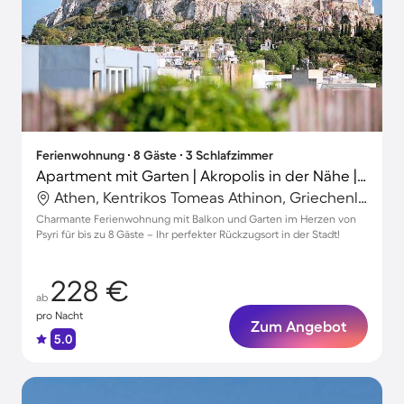
Ferienwohnung ∙ 8 Gäste ∙ 3 Schlafzimmer
Apartment mit Garten | Akropolis in der Nähe | Stadtblick | Perfekt für die Arbeit von Zuhause
Athen, Kentrikos Tomeas Athinon, Griechenland
Charmante Ferienwohnung mit Balkon und Garten im Herzen von
Psyri für bis zu 8 Gäste – Ihr perfekter Rückzugsort in der Stadt!
228 €
ab
pro Nacht
Zum Angebot
5.0