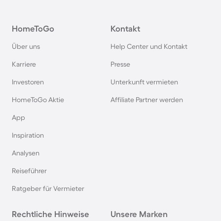
Agriturismi in Deutschland
HomeToGo
Kontakt
Agriturismi in der Toskana
Über uns
Help Center und Kontakt
Agriturismi in Spanien
Karriere
Presse
Investoren
Unterkunft vermieten
Agriturismi in Bayern
HomeToGo Aktie
Affiliate Partner werden
Agriturismi in Garda
App
Inspiration
Agriturismi in Frankreich
Analysen
Reiseführer
Agriturismi in Südfrankreich
Ratgeber für Vermieter
Agriturismi auf Korsika
Rechtliche Hinweise
Unsere Marken