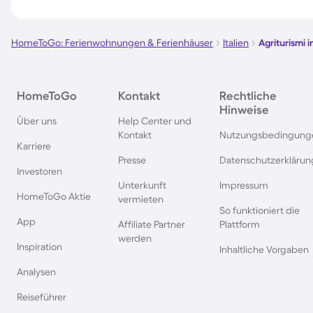
Agriturismi auf Sizilien
Agriturismi in Istrien
HomeToGo: Ferienwohnungen & Ferienhäuser
Italien
Agriturismi i
Agriturismi auf Ibiza
Agriturismi in Portug
HomeToGo
Kontakt
Rechtliche
Hinweise
Agriturismi in den Dolomiten
Agriturismi in Bozen
Über uns
Help Center und
Kontakt
Nutzungsbedingung
Karriere
Agriturismi in Ligurien
Agriturismi in Malce
Presse
Datenschutzerklärun
Investoren
Unterkunft
Impressum
Agriturismi in Bardolino
Agriturismi in der P
HomeToGo Aktie
vermieten
So funktioniert die
App
Affiliate Partner
Plattform
Agriturismi in Lazise
Agriturismi in Apuli
werden
Inspiration
Inhaltliche Vorgaben
Analysen
Agriturismi in Florenz
Agriturismi am Iseo
Reiseführer