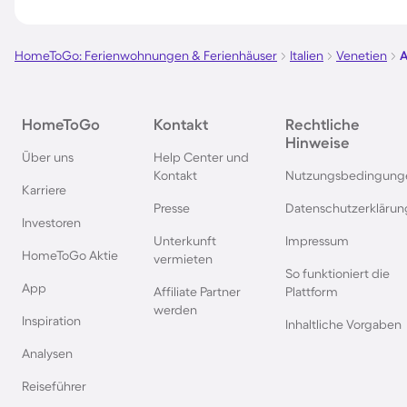
Agriturismi auf Sizilien
Agriturismi in Istrien
HomeToGo: Ferienwohnungen & Ferienhäuser
Italien
Venetien
A
Agriturismi auf Ibiza
Agriturismi in Portug
HomeToGo
Kontakt
Rechtliche
Hinweise
Agriturismi in den Dolomiten
Agriturismi in Bozen
Über uns
Help Center und
Kontakt
Nutzungsbedingung
Karriere
Agriturismi in Ligurien
Agriturismi in Malce
Presse
Datenschutzerklärun
Investoren
Unterkunft
Impressum
Agriturismi in Bardolino
Agriturismi in der P
HomeToGo Aktie
vermieten
So funktioniert die
App
Affiliate Partner
Plattform
Agriturismi in Apulien
Agriturismi in Riva 
werden
Inspiration
Inhaltliche Vorgaben
Analysen
Agriturismi am Iseosee
Agriturismi am Lago
Reiseführer