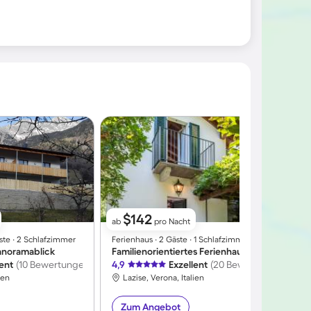
$142
ab
pro Nacht
ste ∙ 2 Schlafzimmer
Ferienhaus ∙ 2 Gäste ∙ 1 Schlafzimmer
F
anoramablick
Familienorientiertes Ferienhaus mit Terrasse und Garten | Bergblick
lent
(10 Bewertungen)
4,9
Exzellent
(20 Bewertungen)
4
ien
Lazise, Verona, Italien
Zum Angebot