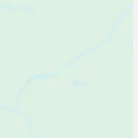
$95
ab
pro Nacht
erienwohnung ∙ 2 Gäste ∙ 1 Schlafzimmer
Kinderfreundliche Ferienwohnung | Hunde erlaubt
,6
Großartig
(28 Bewertungen)
Lazise, Verona, Italien
Zum Angebot