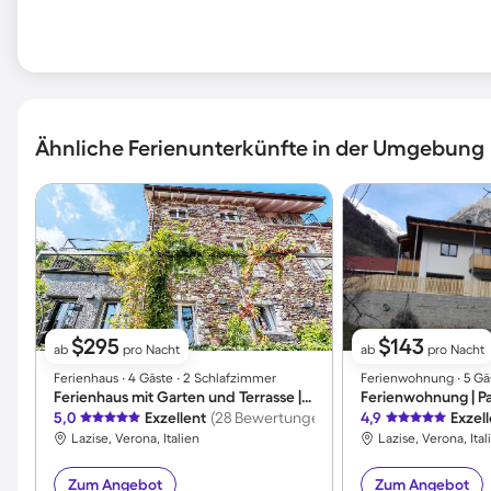
Ähnliche Ferienunterkünfte in der Umgebung
$295
$143
ab
pro Nacht
ab
pro Nacht
Ferienhaus ∙ 4 Gäste ∙ 2 Schlafzimmer
Ferienwohnung ∙ 5 Gä
Ferienhaus mit Garten und Terrasse | Seeblick
Ferienwohnung | P
5,0
Exzellent
(28 Bewertungen)
4,9
Exzel
Lazise, Verona, Italien
Lazise, Verona, Ital
Zum Angebot
Zum Angebot