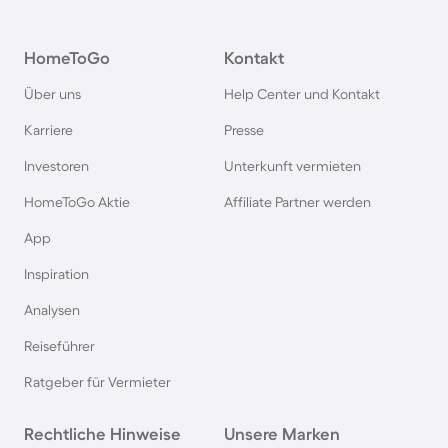
Agriturismi in Deutschland
HomeToGo
Kontakt
Agriturismi in der Toskana
Über uns
Help Center und Kontakt
Agriturismi in Spanien
Karriere
Presse
Investoren
Unterkunft vermieten
Agriturismi in Bayern
HomeToGo Aktie
Affiliate Partner werden
Agriturismi in Garda
App
Inspiration
Agriturismi in Frankreich
Analysen
Reiseführer
Agriturismi in Südfrankreich
Ratgeber für Vermieter
Agriturismi auf Korsika
Rechtliche Hinweise
Unsere Marken