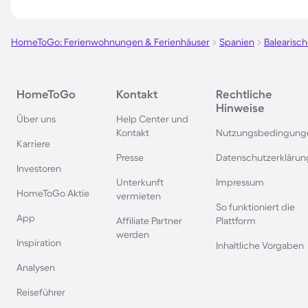
Agriturismi auf Sizilien
Agriturismi in Istrien
HomeToGo: Ferienwohnungen & Ferienhäuser
Spanien
Balearisch
Agriturismi in Portugal
Agriturismi auf Elba
HomeToGo
Kontakt
Rechtliche
Hinweise
Agriturismi in Bozen
Agriturismi in Vened
Über uns
Help Center und
Kontakt
Nutzungsbedingung
Karriere
Agriturismi in Malcesine
Agriturismi in Caorl
Presse
Datenschutzerklärun
Investoren
Unterkunft
Impressum
Agriturismi in der Provence
Agriturismi in Andal
HomeToGo Aktie
vermieten
So funktioniert die
App
Affiliate Partner
Plattform
Agriturismi in Apulien
Agriturismi in Riva 
werden
Inspiration
Inhaltliche Vorgaben
Analysen
Agriturismi am Iseosee
Agriturismi am Lago
Reiseführer