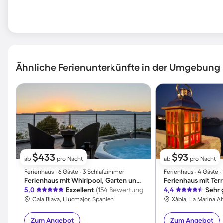
Ähnliche Ferienunterkünfte in der Umgebung
$433
$93
ab
pro Nacht
ab
pro Nacht
Ferienhaus ∙ 6 Gäste ∙ 3 Schlafzimmer
Ferienhaus ∙ 4 Gäste 
Ferienhaus mit Whirlpool, Garten und privatem Pool | Panoramablick
5,0
Exzellent
(154 Bewertungen)
4,4
Sehr 
Cala Blava, Llucmajor, Spanien
Xàbia, La Marina Al
Zum Angebot
Zum Angebot