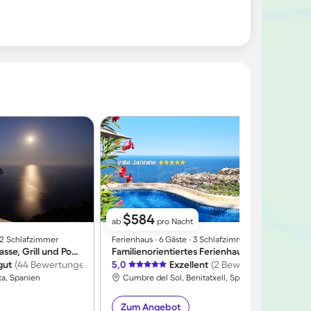
$584
ab
pro Nacht
∙ 2 Schlafzimmer
Ferienhaus ∙ 6 Gäste ∙ 3 Schlafzimmer
Ferienhaus mit Terrasse, Grill und Pool | Meerblick
Familienorientiertes Ferienhaus mit Whirlpool, Sauna und Pool | Meerblick | Hunde erlaubt
gut
(44 Bewertungen)
5,0
Exzellent
(2 Bewertungen)
ta, Spanien
Cumbre del Sol, Benitatxell, Spanien
Zum Angebot