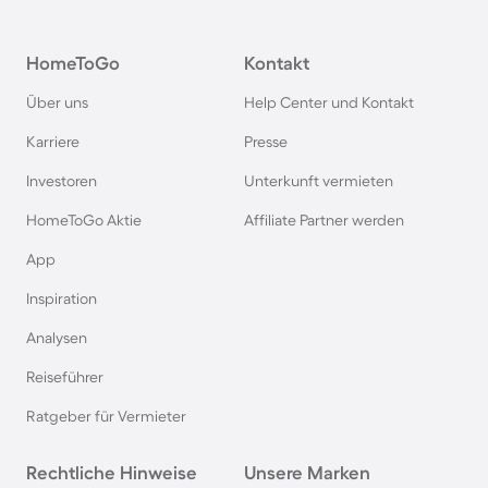
Agriturismi in Deutschland
HomeToGo
Kontakt
Agriturismi in der Toskana
Über uns
Help Center und Kontakt
Agriturismi in Spanien
Karriere
Presse
Investoren
Unterkunft vermieten
Agriturismi in Bayern
HomeToGo Aktie
Affiliate Partner werden
Agriturismi in Garda
App
Inspiration
Agriturismi in Frankreich
Analysen
Reiseführer
Agriturismi in Südfrankreich
Ratgeber für Vermieter
Agriturismi auf Korsika
Rechtliche Hinweise
Unsere Marken