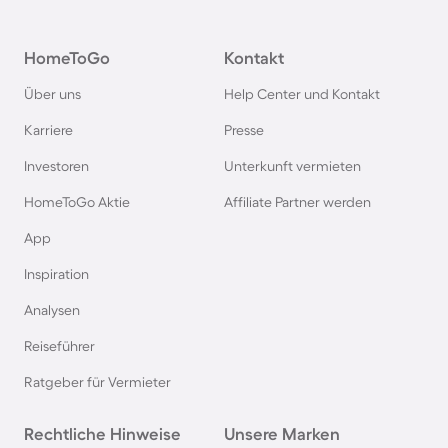
Agriturismi in Deutschland
HomeToGo
Kontakt
Agriturismi in der Toskana
Über uns
Help Center und Kontakt
Agriturismi in Spanien
Karriere
Presse
Investoren
Unterkunft vermieten
Agriturismi in Bayern
HomeToGo Aktie
Affiliate Partner werden
Agriturismi in Garda
App
Inspiration
Agriturismi in Frankreich
Analysen
Reiseführer
Agriturismi in Südfrankreich
Ratgeber für Vermieter
Agriturismi auf Korsika
Rechtliche Hinweise
Unsere Marken