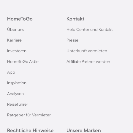
Agriturismi in der Toskana
HomeToGo
Kontakt
Agriturismi in Spanien
Über uns
Help Center und Kontakt
Agriturismi in Bayern
Karriere
Presse
Investoren
Unterkunft vermieten
Agriturismi in Garda
HomeToGo Aktie
Affiliate Partner werden
Agriturismi in Frankreich
App
Inspiration
Agriturismi in Südfrankreich
Analysen
Reiseführer
Agriturismi auf Korsika
Ratgeber für Vermieter
Agriturismi in der Schweiz
Rechtliche Hinweise
Unsere Marken