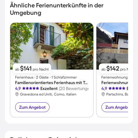
Ähnliche Ferienunterkünfte in der
Umgebung
$141
$142
ab
pro Nacht
ab
pro Nacht
Ferienhaus ∙ 2 Gäste ∙ 1 Schlafzimmer
Ferienwohnung ∙ 5 Gä
Familienorientiertes Ferienhaus mit Terrasse und Garten | Bergblick
Ferienwohnung | P
4,9
Exzellent
(20 Bewertungen)
4,9
Exzel
Gravedona ed Uniti, Como, Italien
Partschins, Bozen, I
Zum Angebot
Zum Angebot