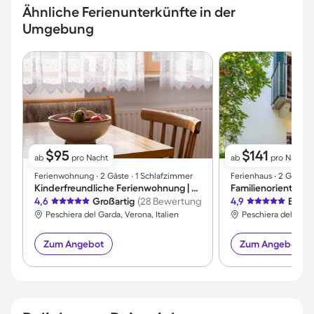
Ähnliche Ferienunterkünfte in der
Umgebung
$95
$141
ab
pro Nacht
ab
pro Nacht
Ferienwohnung ∙ 2 Gäste ∙ 1 Schlafzimmer
Ferienhaus ∙ 2 Gäste ∙
Kinderfreundliche Ferienwohnung | Hunde erlaubt
4,6
Großartig
(28 Bewertungen)
4,9
Exzel
Peschiera del Garda, Verona, Italien
Peschiera del Garda
Zum Angebot
Zum Angebot