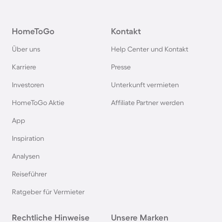
Agriturismi in Deutschland
HomeToGo
Kontakt
Agriturismi in der Toskana
Über uns
Help Center und Kontakt
Agriturismi in Spanien
Karriere
Presse
Investoren
Unterkunft vermieten
Agriturismi in Bayern
HomeToGo Aktie
Affiliate Partner werden
Agriturismi in Garda
App
Inspiration
Agriturismi in Frankreich
Analysen
Reiseführer
Agriturismi in Südfrankreich
Ratgeber für Vermieter
Agriturismi auf Korsika
Rechtliche Hinweise
Unsere Marken