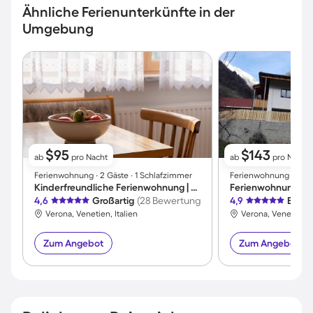
Ähnliche Ferienunterkünfte in der
Umgebung
$95
$143
ab
pro Nacht
ab
pro Nacht
Ferienwohnung ∙ 2 Gäste ∙ 1 Schlafzimmer
Ferienwohnung ∙ 5 Gä
Kinderfreundliche Ferienwohnung | Hunde erlaubt
Ferienwohnung | P
4,6
Großartig
(28 Bewertungen)
4,9
Exzel
Verona, Venetien, Italien
Verona, Venetien, I
Zum Angebot
Zum Angebot