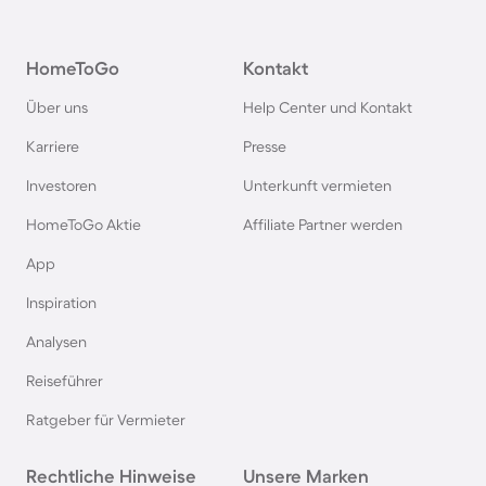
Agriturismi in Deutschland
HomeToGo
Kontakt
Agriturismi in der Toskana
Über uns
Help Center und Kontakt
Agriturismi in Spanien
Karriere
Presse
Investoren
Unterkunft vermieten
Agriturismi in Bayern
HomeToGo Aktie
Affiliate Partner werden
Agriturismi in Garda
App
Inspiration
Agriturismi in Frankreich
Analysen
Reiseführer
Agriturismi in Südfrankreich
Ratgeber für Vermieter
Agriturismi auf Korsika
Rechtliche Hinweise
Unsere Marken