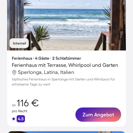
Internet
Ferienhaus ∙ 4 Gäste ∙ 2 Schlafzimmer
Ferienhaus mit Terrasse, Whirlpool und Garten
Sperlonga, Latina, Italien
Idyllisches Ferienhaus in Sperlonga mit Garten und Whirlpool für
erholsame Tage zu viert
116 €
ab
pro Nacht
Zum Angebot
4.5