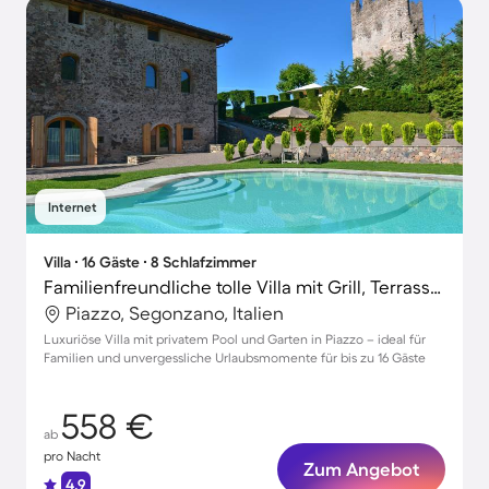
Internet
Villa ∙ 16 Gäste ∙ 8 Schlafzimmer
Familienfreundliche tolle Villa mit Grill, Terrasse und Garten
Piazzo, Segonzano, Italien
Luxuriöse Villa mit privatem Pool und Garten in Piazzo – ideal für
Familien und unvergessliche Urlaubsmomente für bis zu 16 Gäste
558 €
ab
pro Nacht
Zum Angebot
4.9