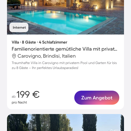
Internet
Villa ∙ 8 Gäste ∙ 4 Schlafzimmer
Familienorientierte gemütliche Villa mit privatem Pool, Terrasse und Grill
Carovigno, Brindisi, Italien
Traumhafte Villa in Carovigno mit privatem Pool und Garten für bis
zu 8 Gäste – Ihr perfektes Urlaubsparadies!
199 €
ab
Zum Angebot
pro Nacht