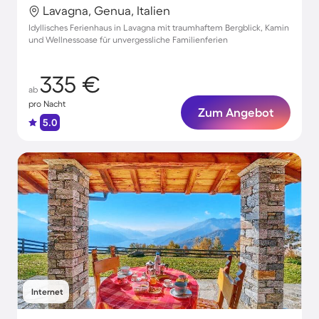
Lavagna, Genua, Italien
Idyllisches Ferienhaus in Lavagna mit traumhaftem Bergblick, Kamin
und Wellnessoase für unvergessliche Familienferien
335 €
ab
pro Nacht
Zum Angebot
5.0
Internet