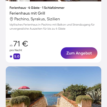
Ferienhaus ∙ 4 Gäste ∙ 1 Schlafzimmer
Ferienhaus mit Grill
Pachino, Syrakus, Sizilien
Idyllisches Ferienhaus in Pachino mit Balkon und Strandzugang für
unvergessliche Auszeiten für bis zu 4 Gäste
71 €
ab
pro Nacht
Zum Angebot
5.0