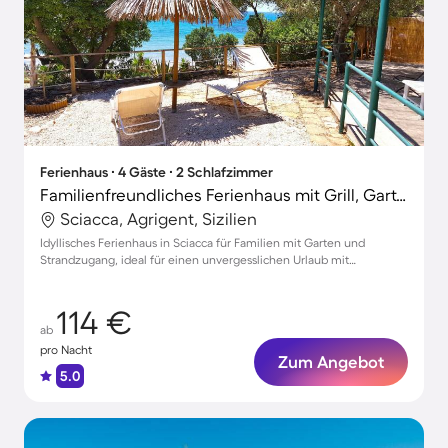
Ferienhaus ∙ 4 Gäste ∙ 2 Schlafzimmer
Familienfreundliches Ferienhaus mit Grill, Garten und Terrasse | Haustierfreundlich
Sciacca, Agrigent, Sizilien
Idyllisches Ferienhaus in Sciacca für Familien mit Garten und
Strandzugang, ideal für einen unvergesslichen Urlaub mit
Haustieren
114 €
ab
pro Nacht
Zum Angebot
5.0