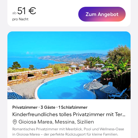
51 €
ab
Zum Angebot
pro Nacht
Privatzimmer ∙ 3 Gäste ∙ 1 Schlafzimmer
Kinderfreundliches tolles Privatzimmer mit Terrasse, Whirlpool und Pool | Meerblick | Haustierfreundlich
Gioiosa Marea, Messina, Sizilien
Romantisches Privatzimmer mit Meerblick, Pool und Wellness-Oase
in Gioiosa Marea – der perfekte Rückzugsort für kleine Familien.