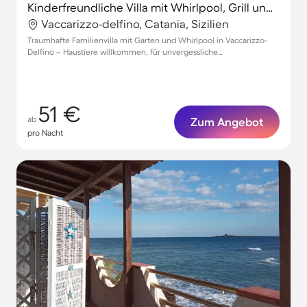
Kinderfreundliche Villa mit Whirlpool, Grill und Garten | Neben dem Strand | Ideal für Homeoffice | Haustiere sind willkommen
Vaccarizzo-delfino, Catania, Sizilien
Traumhafte Familienvilla mit Garten und Whirlpool in Vaccarizzo-
Delfino – Haustiere willkommen, für unvergessliche
Urlaubsmomente!
51 €
ab
Zum Angebot
pro Nacht