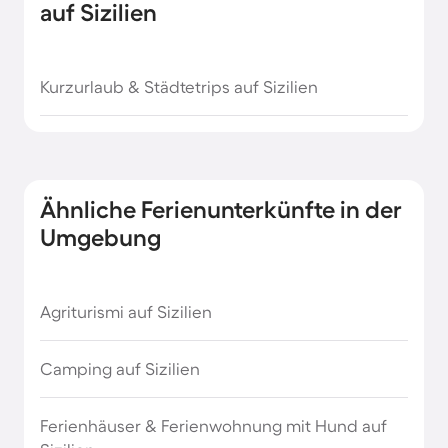
Genua Strandurlaub
auf Sizilien
Kreta Strandurlaub
Kurzurlaub & Städtetrips auf Sizilien
Madeira Strandurlaub
Mallorca Strandurlaub
Ähnliche Ferienunterkünfte in der
Nordsee Strandurlaub
Umgebung
Normandie Urlaub am Meer
Agriturismi auf Sizilien
Ostsee Strandurlaub
Camping auf Sizilien
Sardinien Strandurlaub
Ferienhäuser & Ferienwohnung mit Hund auf