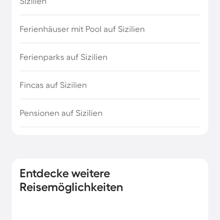
Sizilien
Strandurlaub Europa
Ferienhäuser mit Pool auf Sizilien
Strandurlaub in Dubai
Ferienparks auf Sizilien
Strandurlaub in Kalifornien
Fincas auf Sizilien
Strandurlaub in Norditalien
Pensionen auf Sizilien
Südfrankreich Urlaub am Meer
Toskana Strandurlaub
Entdecke weitere
Urlaub am Meer in Cornwall
Reisemöglichkeiten
Urlaub am Meer in Mecklenburg-Vorpommern