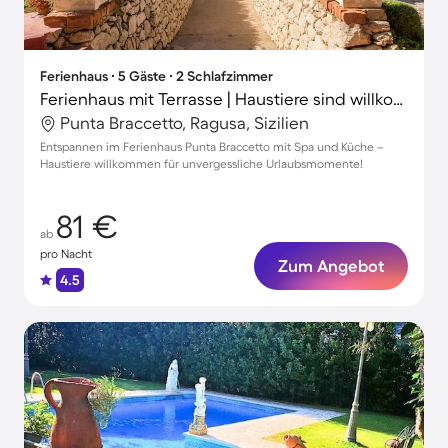
Ferienhaus ∙ 5 Gäste ∙ 2 Schlafzimmer
Ferienhaus mit Terrasse | Haustiere sind willkommen
Punta Braccetto, Ragusa, Sizilien
Entspannen im Ferienhaus Punta Braccetto mit Spa und Küche –
Haustiere willkommen für unvergessliche Urlaubsmomente!
81 €
ab
pro Nacht
Zum Angebot
4.5