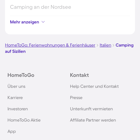
Camping an der Nordsee
Mehr anzeigen
Camping in Kroatien
Camping auf Fehmarn
HomeToGo: Ferienwohnungen & Ferienhäuser
Italien
Camping
auf Sizilien
Camping in Österreich
HomeToGo
Kontakt
Camping im Harz
Über uns
Help Center und Kontakt
Camping auf Usedom
Karriere
Presse
Investoren
Unterkunft vermieten
Camping im Schwarzwald
HomeToGo Aktie
Affiliate Partner werden
Camping in Schweden
App