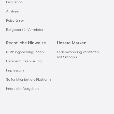
Inspiration
Camping in Italien
Analysen
Reiseführer
Camping in Holland
Ratgeber für Vermieter
Camping auf Sardinien
Rechtliche Hinweise
Unsere Marken
Camping in Bibione
Nutzungsbedingungen
Ferienwohnung verwalten
mit Smoobu
Datenschutzerklärung
Camping an der Polnischen Ostsee
Impressum
So funktioniert die Plattform
Camping in Deutschland
Inhaltliche Vorgaben
Camping in Süddeutschland
Camping in Norwegen