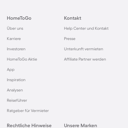
Camping im Harz
HomeToGo
Kontakt
Camping auf Usedom
Über uns
Help Center und Kontakt
Camping im Schwarzwald
Karriere
Presse
Investoren
Unterkunft vermieten
Camping in Schweden
HomeToGo Aktie
Affiliate Partner werden
Camping in Italien
App
Inspiration
Camping in Holland
Analysen
Reiseführer
Camping auf Sardinien
Ratgeber für Vermieter
Camping in Bibione
Rechtliche Hinweise
Unsere Marken