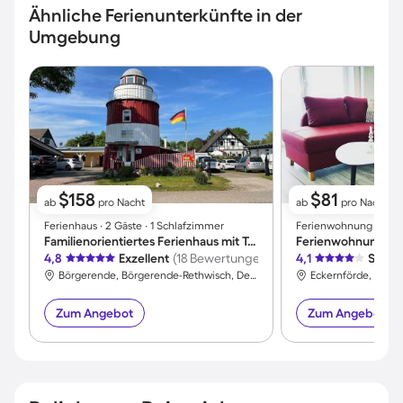
Ähnliche Ferienunterkünfte in der
Umgebung
$158
$81
ab
pro Nacht
ab
pro Nacht
Ferienhaus ∙ 2 Gäste ∙ 1 Schlafzimmer
Ferienwohnung ∙ 2 Gäs
Familienorientiertes Ferienhaus mit Terrasse und Grill
4,8
Exzellent
(18 Bewertungen)
4,1
Sehr 
Börgerende, Börgerende-Rethwisch, Deutschland
Zum Angebot
Zum Angebot