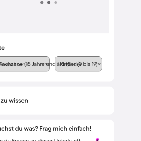
te
wachsene (18 Jahre und älter)
Kinder (0 bis 17)
 zu wissen
uchst du was? Frag mich einfach!
 du Fragen zu dieser Unterkunft