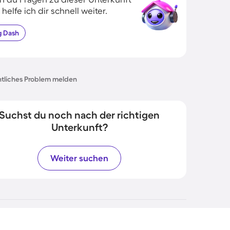
 helfe ich dir schnell weiter.
g
Dash
tliches Problem melden
Suchst du noch nach der richtigen
Unterkunft?
Weiter suchen