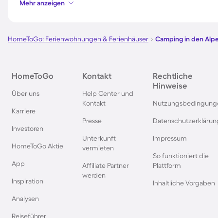
Mehr anzeigen
Camping in Bibione
Camping an der Pol
Ostsee
HomeToGo: Ferienwohnungen & Ferienhäuser
Camping in den Alp
Camping in Süddeutschland
Camping in Norweg
Camping in Spanien
Camping in Bayern
HomeToGo
Kontakt
Rechtliche
Hinweise
Über uns
Help Center und
Kontakt
Nutzungsbedingung
Karriere
Camping in Garda
Camping in Frankre
Presse
Datenschutzerklärun
Investoren
Unterkunft
Impressum
Camping in Callantsoog
Camping auf Korsik
HomeToGo Aktie
vermieten
So funktioniert die
App
Affiliate Partner
Plattform
Camping auf Sizilien
Camping in Istrien
werden
Inspiration
Inhaltliche Vorgaben
Camping in Belgien
Camping in Grieche
Analysen
Reiseführer