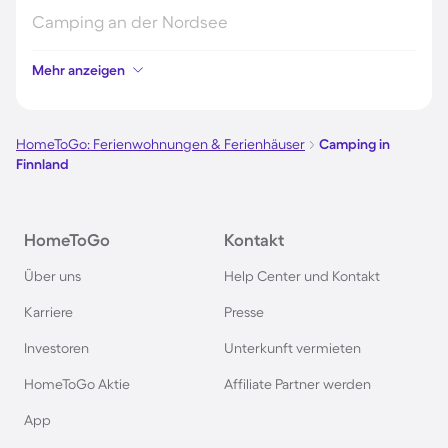
Camping an der Nordsee
Mehr anzeigen
Camping in Kroatien
Camping auf Fehmarn
HomeToGo: Ferienwohnungen & Ferienhäuser
Camping in
Finnland
Camping in Österreich
HomeToGo
Kontakt
Camping im Harz
Über uns
Help Center und Kontakt
Camping auf Usedom
Karriere
Presse
Investoren
Unterkunft vermieten
Camping im Schwarzwald
HomeToGo Aktie
Affiliate Partner werden
Camping in Schweden
App