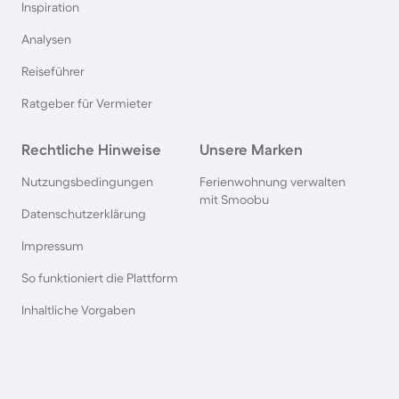
Inspiration
Camping in Italien
Analysen
Reiseführer
Camping in Holland
Ratgeber für Vermieter
Camping auf Sardinien
Rechtliche Hinweise
Unsere Marken
Camping in Bibione
Nutzungsbedingungen
Ferienwohnung verwalten
mit Smoobu
Datenschutzerklärung
Camping an der Polnischen Ostsee
Impressum
So funktioniert die Plattform
Camping in Deutschland
Inhaltliche Vorgaben
Camping in Süddeutschland
Camping in Norwegen